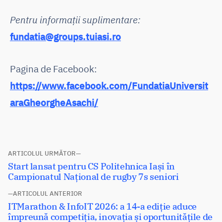
Pentru informații suplimentare:
fundatia@groups.tuiasi.ro
Pagina de Facebook:
https://www.facebook.com/FundatiaUniversit
araGheorgheAsachi/
Navigare
ARTICOLUL URMĂTOR
Articolul
Start lansat pentru CS Politehnica Iași în
în
următor:
Campionatul Național de rugby 7s seniori
articole
ARTICOLUL ANTERIOR
Articolul
ITMarathon & InfoIT 2026: a 14-a ediție aduce
anterior:
împreună competiția, inovația și oportunitățile de