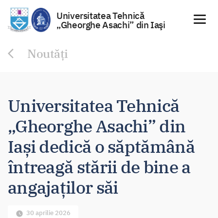
Universitatea Tehnică
„Gheorghe Asachi” din Iaşi
Sari
Noutăți
la
conținut
Universitatea Tehnică
„Gheorghe Asachi” din
Iași dedică o săptămână
întreagă stării de bine a
angajaților săi
30 aprilie 2026