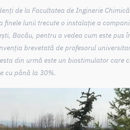
denți de la
Facultatea de Inginerie Chimică 
la
finele lunii trecute o instalație a comp
ești, Bacău
, pentru a vedea cum este pus î
invenția brevetată de
profesorul universita
cesta din urmă este un biostimulator care 
ole cu până la 30%.