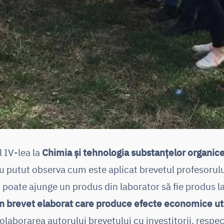
l IV-lea la
Chimia și tehnologia substanțelor organice
au putut observa cum este aplicat brevetul profesoru
 poate ajunge un produs din laborator să fie produs la
un brevet elaborat care produce efecte economice util
olaborarea autorului brevetului cu investitorii, respec