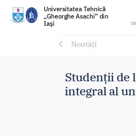
Universitatea Tehnică
„Gheorghe Asachi” din
Iaşi
D
Sari
Noutăți
la
conținut
Studenții de 
integral al un