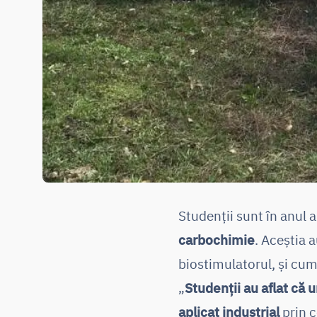
Studenții sunt în anul a
carbochimie
. Aceștia 
biostimulatorul, și cum
„
Studenții au aflat că 
aplicat industrial
prin c