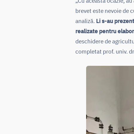
„Cu această ocazie, au a
brevet este nevoie de c
analiză.
Li s-au prezen
realizate pentru elabo
deschidere de agricult
completat prof. univ. dr