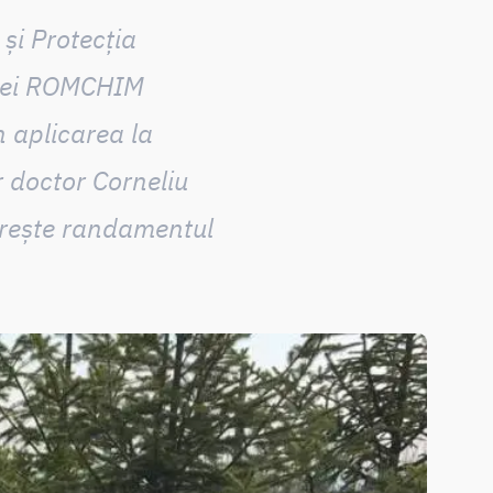
și Protecția
aniei ROMCHIM
n aplicarea la
r doctor Corneliu
crește randamentul