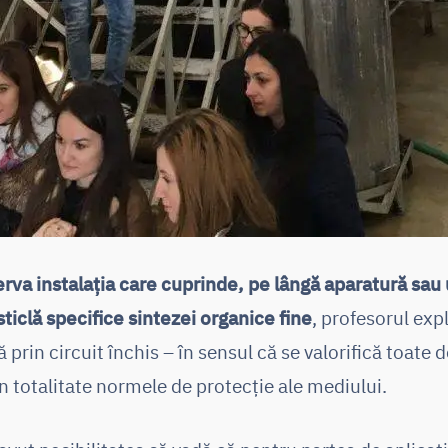
rva instalația care cuprinde, pe lângă aparatură sau 
sticlă specifice sintezei organice fine
, profesorul exp
 prin circuit închis – în sensul că se valorifică toate d
n totalitate normele de protecție ale mediului.