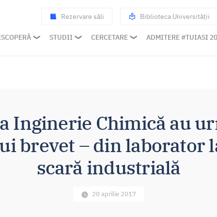
Rezervare săli
Biblioteca Universității
ESCOPERĂ
STUDII
CERCETARE
ADMITERE #TUIASI 2
la Inginerie Chimică au 
ui brevet – din laborator 
scară industrială
20 aprilie 2017