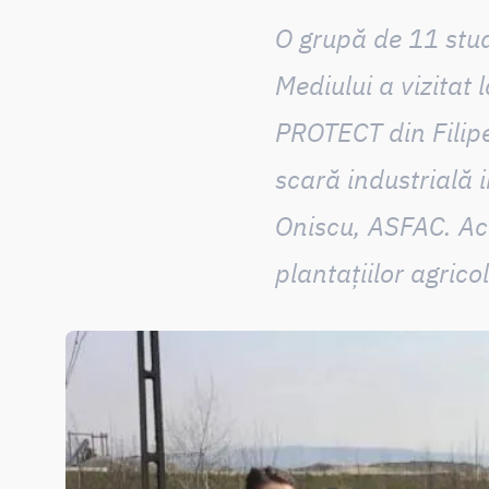
O grupă de 11 stu
Mediului a vizitat 
PROTECT din Filip
scară industrială 
Oniscu, ASFAC
. A
plantațiilor agric