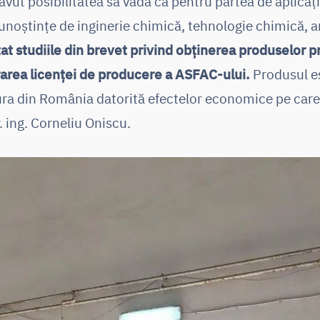
vut posibilitatea să vadă că pentru partea de aplicați
unoștințe de inginerie chimică, tehnologie chimică, a
tat studiile din brevet privind obținerea produselor 
rarea licenței de producere a ASFAC-ului.
Produsul e
ura din România datorită efectelor economice pe care 
. ing. Corneliu Oniscu.