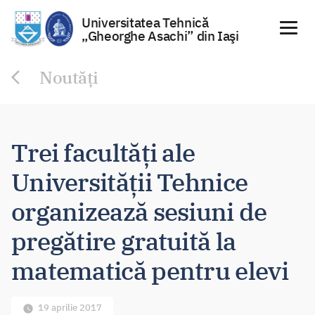
Universitatea Tehnică
„Gheorghe Asachi” din Iaşi
Sari
Noutăți
la
conținut
Trei facultăți ale
Universității Tehnice
organizează sesiuni de
pregătire gratuită la
matematică pentru elevi
19 aprilie 2017