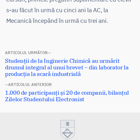
s-au făcut în urmă cu cinci ani la AC, la
Mecanică începând în urmă cu trei ani.
Navigare
ARTICOLUL URMĂTOR
Articolul
Studenții de la Inginerie Chimică au urmărit
în
următor:
drumul integral al unui brevet – din laborator la
articole
producția la scară industrială
ARTICOLUL ANTERIOR
Articolul
1.000 de participanți și 20 de companii, bilanțul
anterior:
Zilelor Studentului Electronist