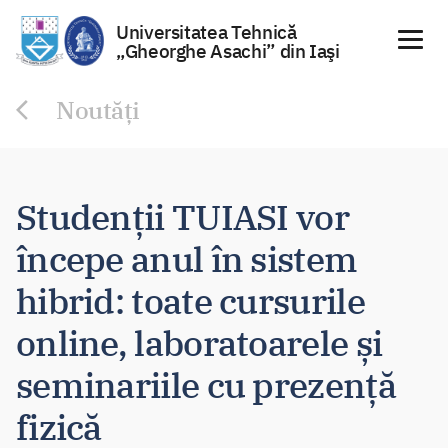
Universitatea Tehnică
„Gheorghe Asachi” din Iaşi
Sari
Noutăți
la
conținut
Studenții TUIASI vor
începe anul în sistem
hibrid: toate cursurile
online, laboratoarele și
seminariile cu prezență
fizică