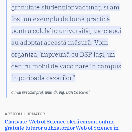
gratuitate studenților vaccinați și am
fost un exemplu de bună practică
pentru celelalte universități care apoi
au adoptat această măsură. Vom
organiza, împreună cu DSP Iași, un
centru mobil de vaccinare în campus
în perioada cazărilor”
a mai precizat prof. univ. dr. ing. Dan Cașcaval
Navigare
ARTICOLUL URMĂTOR
Articolul
Clarivate-Web of Science oferă cursuri online
în
următor:
gratuite tuturor utilizatorilor Web of Science în