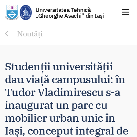
Universitatea Tehnică
„Gheorghe Asachi” din Iaşi
Sari
Noutăți
la
conținut
Studenții universității
dau viață campusului: în
Tudor Vladimirescu s-a
inaugurat un parc cu
mobilier urban unic în
Iași, conceput integral de