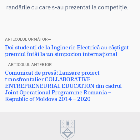
randările cu care s-au prezentat la competiție.
Navigare
ARTICOLUL URMĂTOR
Articolul
Doi studenți de la Inginerie Electrică au câștigat
în
următor:
premiul întâi la un simpozion internațional
articole
ARTICOLUL ANTERIOR
Articolul
Comunicat de presă: Lansare proiect
anterior:
transfrontalier COLLABORATIVE
ENTREPRENEURIAL EDUCATION din cadrul
Joint Operational Programme Romania –
Republic of Moldova 2014 – 2020