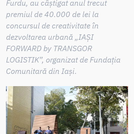
Furdu,
au câștigat anul trecut
premiul de 40.000 de lei
la
concursul de creativitate în
dezvoltarea urbană „IAȘI
FORWARD by TRANSGOR
LOGISTIK”, organizat de Fundația
Comunitară din Iași.