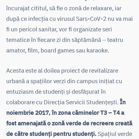
încurajat cititul, să fie o zonă de relaxare, iar
după ce infecția cu virusul Sars-CoV-2 nu va mai
fi un pericol sanitar, vor fi organizate seri
tematice în fiecare zi din săptămână – teatru
amator, film, board games sau karaoke.
Acesta este al doilea proiect de revitalizare
urbană a spațiilor verzi din campus inițiat cu
entuziasm de studenți și desfășurat în
colaborare cu Direcția Servicii Studențești.
În
noiembrie 2017, în zona căminelor T3 – T4 a
fost amenajată o zonă verde de recreere creată
de către studenți pentru studenți.
Spațiul verde