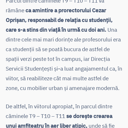
Parcul dintre căminele T9 – T10 – T11 va
rămâne
ca amintire a prorectorului Cezar
Oprișan, responsabil de relația cu studenții,
care s-a stins din viață în urmă cu doi ani.
Una
dintre cele mai mari dorințe ale profesorului era
ca studenții să se poată bucura de astfel de
spații verzi peste tot în campus, iar Direcția
Servicii Studențești și-a luat angajamentul ca, în
viitor, să reabiliteze cât mai multe astfel de
zone, cu mobilier urban și amenajare modernă.
De altfel, în viitorul apropiat, în parcul dintre
căminele T9 – T10 – T11
se dorește crearea
unui amfiteatru în aer liber atipic,
unde să fie