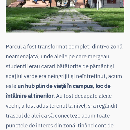
Parcul a fost transformat complet: dintr-o zonă
neamenajată, unde aleile pe care mergeau
studenții erau cărări bătătorite de pământ și
spațiul verde era neîngrijit și neîntreținut, acum
este
un hub plin de viață în campus, loc de
întâlnire al tinerilor
. Au fost decapate aleile
vechi, a fost adus terenul la nivel, s-a regândit
traseul de alei ca să conecteze acum toate
punctele de interes din zonă, ținând cont de