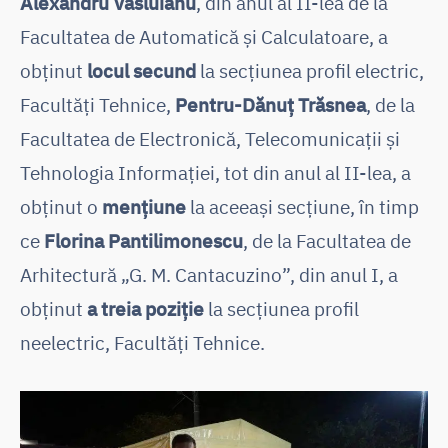
Alexandru Vasluianu
, din anul al II-lea de la
Facultatea de Automatică și Calculatoare, a
obținut
locul secund
la secțiunea profil electric,
Facultăți Tehnice,
Pentru-Dănuț Trăsnea
, de la
Facultatea de Electronică, Telecomunicații și
Tehnologia Informației, tot din anul al II-lea, a
obținut o
mențiune
la aceeași secțiune, în timp
ce
Florina Pantilimonescu
, de la Facultatea de
Arhitectură „G. M. Cantacuzino”, din anul I, a
obținut
a treia poziție
la secțiunea profil
neelectric, Facultăți Tehnice.