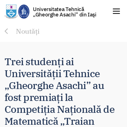
Universitatea Tehnică
„Gheorghe Asachi” din Iaşi
Sari
Noutăți
la
conținut
Trei studenți ai
Universității Tehnice
„Gheorghe Asachi” au
fost premiați la
Competiția Națională de
Matematică „Traian