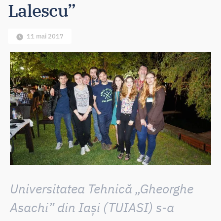
Lalescu”
11 mai 2017
Universitatea Tehnică „Gheorghe
Asachi” din Iași (TUIASI) s-a