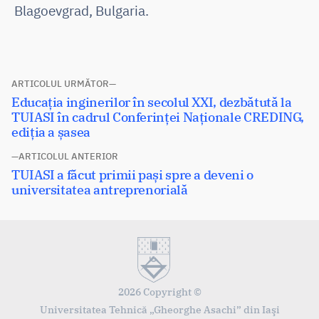
Blagoevgrad, Bulgaria.
Navigare
ARTICOLUL URMĂTOR
Articolul
Educația inginerilor în secolul XXI, dezbătută la
în
următor:
TUIASI în cadrul Conferinței Naționale CREDING,
articole
ediția a șasea
ARTICOLUL ANTERIOR
Articolul
TUIASI a făcut primii pași spre a deveni o
anterior:
universitatea antreprenorială
2026 Copyright ©
Universitatea Tehnică „Gheorghe Asachi” din Iaşi