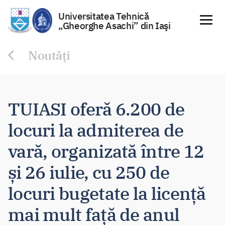
Universitatea Tehnică
„Gheorghe Asachi” din Iaşi
Sari
Noutăți
la
conținut
TUIASI oferă 6.200 de
locuri la admiterea de
vară, organizată între 12
și 26 iulie, cu 250 de
locuri bugetate la licență
mai mult față de anul