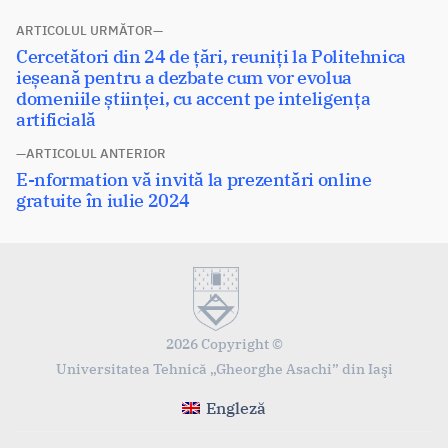
Navigare
ARTICOLUL URMĂTOR
Articolul
Cercetători din 24 de țări, reuniți la Politehnica
în
următor:
ieșeană pentru a dezbate cum vor evolua
articole
domeniile științei, cu accent pe inteligența
artificială
ARTICOLUL ANTERIOR
Articolul
E-nformation vă invită la prezentări online
anterior:
gratuite în iulie 2024
2026 Copyright ©
Universitatea Tehnică „Gheorghe Asachi” din Iaşi
Engleză