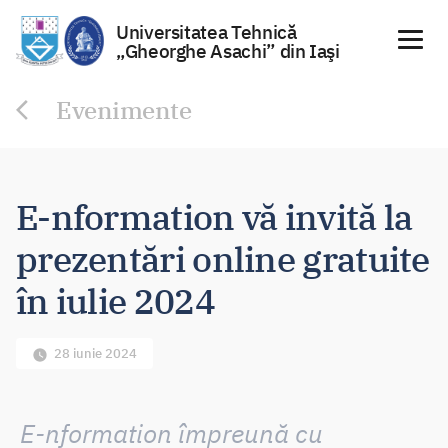
Universitatea Tehnică
„Gheorghe Asachi” din Iaşi
Sari
Evenimente
la
conținut
E-nformation vă invită la
prezentări online gratuite
în iulie 2024
28 iunie 2024
E-nformation împreună cu