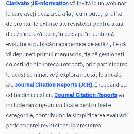
Clarivate
și
E-nformation
vă invită la un webinar
la care aveți ocazia să aflați cum puteți profita
de profilurile extinse ale revistelor pentru a lua
decizii încrezătoare, în peisajul în continuă
evoluție al publicării academice de astăzi, fie că
vă depuneți primul manuscris, fie că gestionați
colecții de bibliotecă.Totodată, prin participarea
la acest seminar, veți explora noutățile anuale
ale
Journal Citation Reports (JCR)
. Începând cu
ediția din acest an,
Journal Citation Reports
va
include ranking-uri unificate pentru toate
categoriile, contribuind la simplificarea evaluării
performanței revistelor și la creșterea