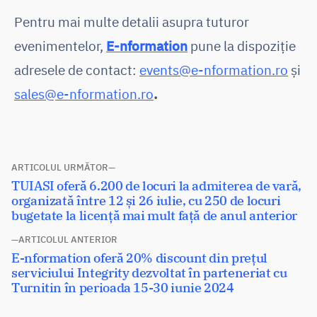
Pentru mai multe detalii asupra tuturor
evenimentelor,
E-nformation
pune la dispoziție
adresele de contact:
events@e-nformation.ro
și
sales@e-nformation.ro
.
Navigare
ARTICOLUL URMĂTOR
Articolul
TUIASI oferă 6.200 de locuri la admiterea de vară,
în
următor:
organizată între 12 și 26 iulie, cu 250 de locuri
articole
bugetate la licență mai mult față de anul anterior
ARTICOLUL ANTERIOR
Articolul
E-nformation oferă 20% discount din prețul
anterior:
serviciului Integrity dezvoltat în parteneriat cu
Turnitin în perioada 15-30 iunie 2024