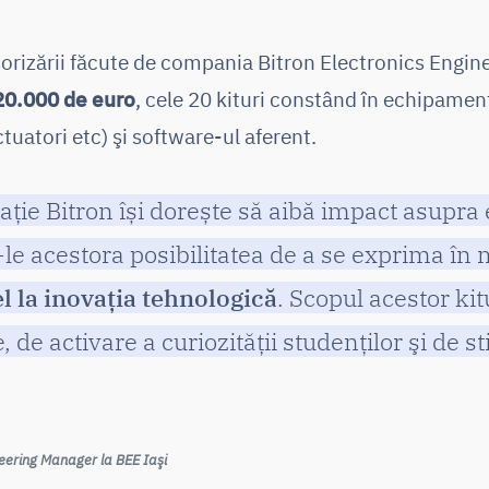
sorizării făcute de compania Bitron Electronics Engin
20.000 de euro
, cele 20 kituri constând în echipamen
uatori etc) şi software-ul aferent.
ţie Bitron își dorește să aibă impact asupra e
le acestora posibilitatea de a se exprima în 
l la inovația tehnologică
. Scopul acestor ki
, de activare a curiozității studenților şi de s
neering Manager la BEE Iaşi