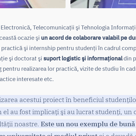
e Electronică, Telecomunicaţii şi Tehnologia Informaţi
ceastă ocazie şi
un acord de colaborare valabil pe dur
 practică şi internship pentru studenţi în cadrul comp
ţie şi doctorat şi
suport logistic şi informațional
din p
 pentru realizarea lor practică, vizite de studiu în ca
actice interesate etc.
zarea acestui proiect în beneficiul studenţilo
 el au fost implicaţi şi au lucrat studenţi, un 
ltăţii noastre.
Este un nou exemplu de bună 
e universitate şi mediul privat
şi o dovadă