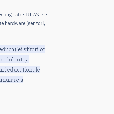
eering către TUIASI se
te hardware (senzori,
ducației viitorilor
modul IoT și
turi educaţionale
timulare a