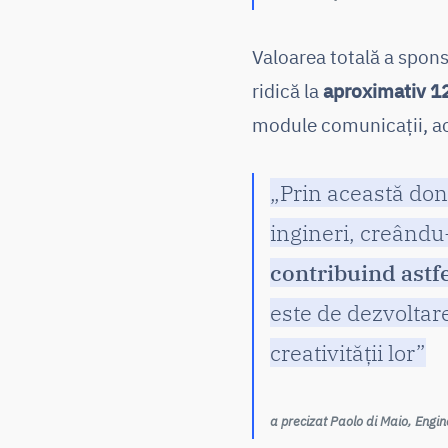
Valoarea totală a spon
ridică la
aproximativ 1
module comunicaţii, act
„Prin această dona
ingineri, creându-
contribuind astfe
este de dezvoltare
creativităţii lor”
a precizat Paolo di Maio, Engi