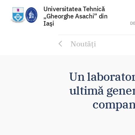
Universitatea Tehnică
„Gheorghe Asachi” din
Iaşi
D
Sari
Noutăți
la
conținut
Un laborator
ultimă gener
compani