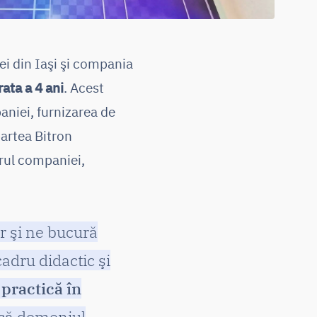
ei din Iaşi şi compania
ata a 4 ani
. Acest
aniei, furnizarea de
artea Bitron
drul companiei,
r şi ne bucură
cadru didactic şi
practică în
 că domeniul