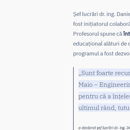
Șef lucrări dr. ing. Dani
fost inițiatorul colabo
Profesorul spune că
în
educațional alături de d
programul a fost dezvolt
„Sunt foarte recun
Maio – Engineeri
pentru că a înţel
ultimul rând, tutu
a declarat şef lucrări dr. ing. 