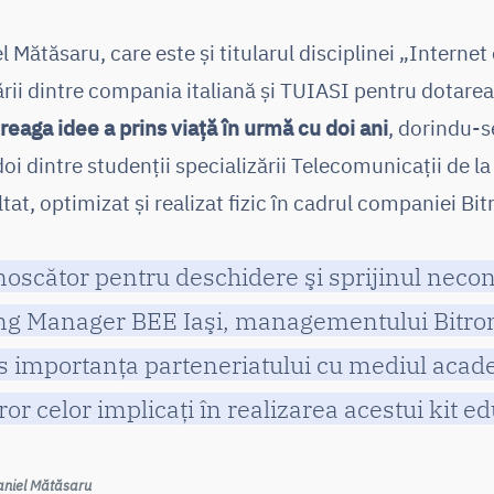
el Mătăsaru, care este și titularul disciplinei „Internet
rării dintre compania italiană și TUIASI pentru dotarea
treaga idee a prins viață în urmă cu doi ani
, dorindu-s
oi dintre studenții specializării Telecomunicații de la 
at, optimizat și realizat fizic în cadrul companiei Bit
oscător pentru deschidere şi sprijinul necond
ng Manager BEE Iaşi, managementului Bitron
es importanţa parteneriatului cu mediul acade
ror celor implicaţi în realizarea acestui kit e
Daniel Mătăsaru