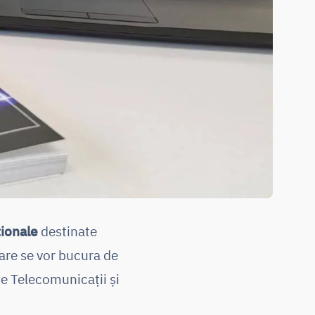
ționale
destinate
care se vor bucura de
de Telecomunicații și