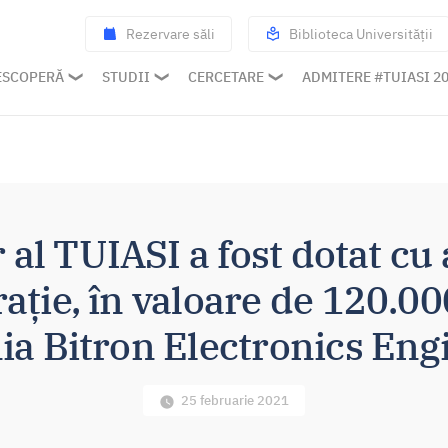
Rezervare săli
Biblioteca Universității
ESCOPERĂ
STUDII
CERCETARE
ADMITERE #TUIASI 2
 al TUIASI a fost dotat cu
ație, în valoare de 120.00
a Bitron Electronics Eng
25 februarie 2021