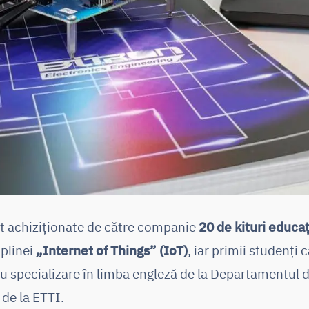
st achiziționate de către companie
20 de kituri educa
iplinei
„Internet of Things” (IoT)
, iar primii studenți 
cu specializare în limba engleză de la Departamentul 
de la ETTI.