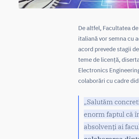
De altfel, Facultatea d
italiană vor semna cu a
acord prevede stagii de
teme de licenţă, diserta
Electronics Engineering
colaborări cu cadre did
„Salutăm concreti
enorm faptul că în
absolvenţi ai facu
colaborarea dintr