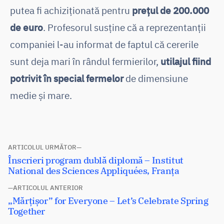
putea fi achiziționată pentru
prețul de 200.000
de euro
. Profesorul susține că a reprezentanții
companiei l-au informat de faptul că cererile
sunt deja mari în rândul fermierilor,
utilajul fiind
potrivit în special fermelor
de dimensiune
medie și mare.
Navigare
ARTICOLUL URMĂTOR
Articolul
Înscrieri program dublă diplomă – Institut
în
următor:
National des Sciences Appliquées, Franța
articole
ARTICOLUL ANTERIOR
Articolul
„Mărțișor” for Everyone – Let’s Celebrate Spring
anterior:
Together