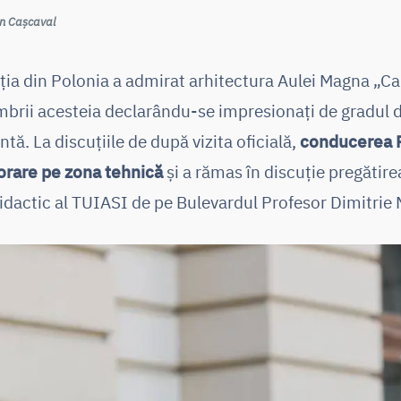
Dan Cașcaval
gația din Polonia a admirat arhitectura Aulei Magna „C
brii acesteia declarându-se impresionați de gradul de
ntă. La discuțiile de după vizita oficială,
conducerea P
orare pe zona tehnică
și a rămas în discuție pregătirea
idactic al TUIASI de pe Bulevardul Profesor Dimitrie 