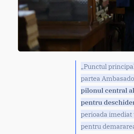
„Punctul principa
partea Ambasador
pilonul central a
pentru deschider
perioada imediat
pentru demararea