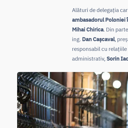
Alături de delegația car
ambasadorul Poloniei î
Mihai Chirica
. Din part
ing.
Dan Cașcaval
, preș
responsabil cu relațiile 
administrativ,
Sorin Ia