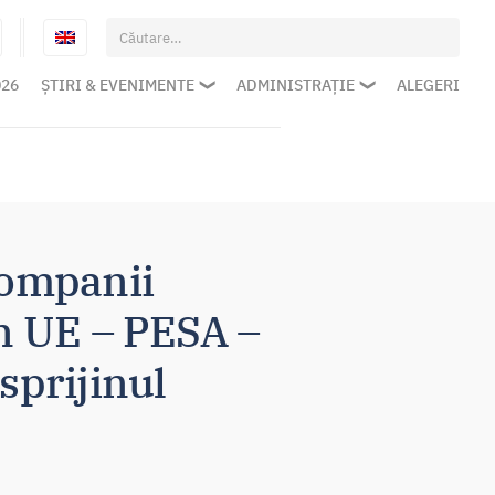
Caută
după:
026
ȘTIRI & EVENIMENTE
ADMINISTRAȚIE
ALEGERI
companii
in UE – PESA –
 sprijinul