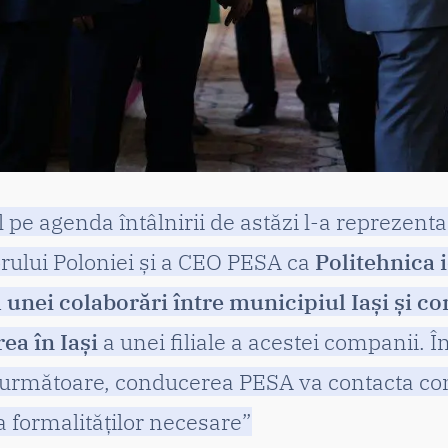
l pe agenda întâlnirii de astăzi l-a reprezent
ului Poloniei și a CEO PESA ca
Politehnica 
l unei colaborări între municipiul Iași și 
ea în Iași
a unei filiale a acestei companii. Î
 următoare, conducerea PESA va contacta c
 formalităților necesare”