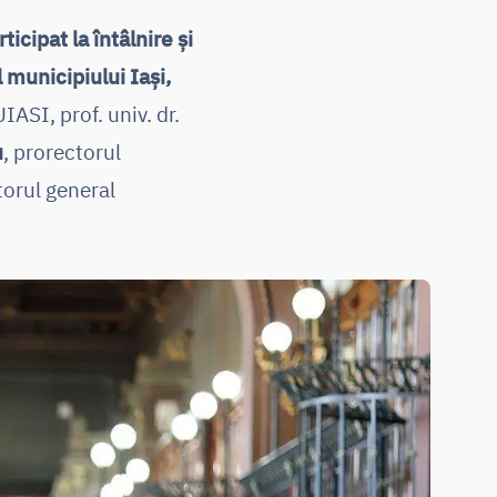
rticipat la întâlnire și
 municipiului Iași,
IASI, prof. univ. dr.
u
, prorectorul
ctorul general