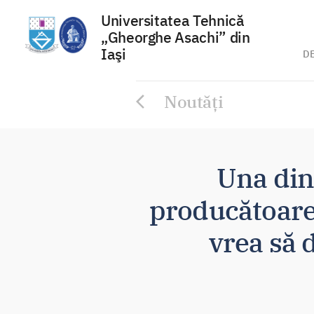
Universitatea Tehnică
„Gheorghe Asachi” din
Iaşi
D
Sari
Noutăți
la
conținut
Una din
producătoare 
vrea să d