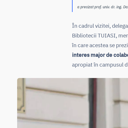
a precizat prof. univ. dr. ing. 
În cadrul vizitei, dele
Bibliotecii TUIASI, mem
în care acestea se prezi
interes major de colab
apropiat în campusul d