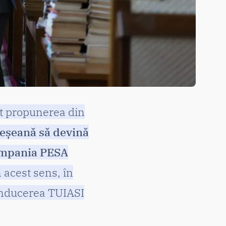
at propunerea din
ieșeană să devină
compania PESA
n acest sens, în
onducerea TUIASI