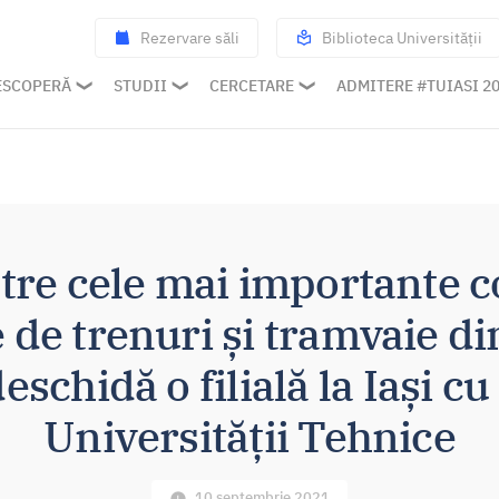
Rezervare săli
Biblioteca Universității
ESCOPERĂ
STUDII
CERCETARE
ADMITERE #TUIASI 2
tre cele mai importante 
de trenuri și tramvaie d
eschidă o filială la Iași cu
Universității Tehnice
10 septembrie 2021