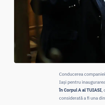
Conducerea companiei P
Iași pentru inaugurarea
în Corpul A al TUIASI
,
considerată a fi una di