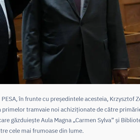
ESA, în frunte cu președintele acesteia, Krzysztof Zd
 primelor tramvaie noi achiziționate de către primări
 care găzduiește Aula Magna „Carmen Sylva” și Biblio
ntre cele mai frumoase din lume.