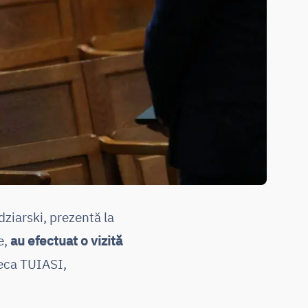
ziarski, prezentă la
e,
au efectuat o vizită
teca TUIASI,