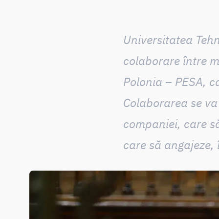
Universitatea Tehn
colaborare între m
Polonia – PESA
, c
Colaborarea se va
companiei
, care s
care să angajeze, în