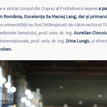
e a vizitat corpul din Copou al Politehnicii ieșene
a pa
n România, Excelența Sa Maciej Lang, dar și primarul
ea universității au fost întâmpinați de către rectorul TU
edintele Senatului, prof. univ. dr. ing.
Aurelian Ciocoi
internaționale, prof. univ. dr. ing.
Irina Lungu
, și dire
coban.