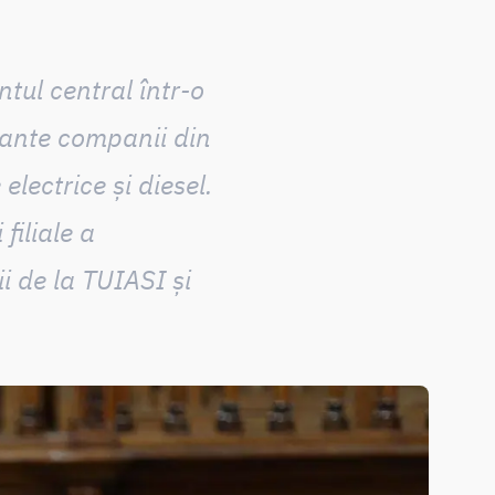
tul central într-o
tante companii din
electrice și diesel.
filiale a
ii de la TUIASI și