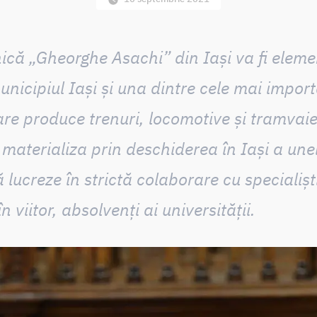
ică „Gheorghe Asachi” din Iași va fi elemen
unicipiul Iași și
una dintre cele mai impor
are produce trenuri, locomotive și tramvaie 
 materializa prin
deschiderea în Iași a unei 
ă lucreze în strictă colaborare cu specialișt
 viitor, absolvenți ai universității.