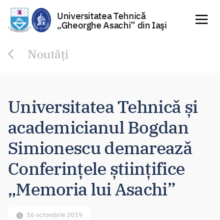
Universitatea Tehnică
„Gheorghe Asachi” din Iaşi
Sari
Noutăți
la
conținut
Universitatea Tehnică și
academicianul Bogdan
Simionescu demarează
Conferințele științifice
„Memoria lui Asachi”
16 octombrie 2019