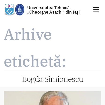
Universitatea Tehnică
„Gheorghe Asachi” din Iaşi
Sari
la
Arhive
conținut
etichetă:
Bogda Simionescu