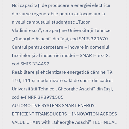
Noi capacități de producere a energiei electrice
din surse regenerabile pentru autoconsum la
nivelul campusului studențesc „Tudor
Vladimirescu”, ce aparține Universității Tehnice
„Gheorghe Asachi” din Iași, cod SMIS 320670
Centrul pentru cercetare – inovare în domeniul
textilelor și al industriei modei – SMART-Tex-IS,
cod SMIS 334492
Reabilitare și eficientizare energetică cămine T9,
T10, T11 și modernizare sală de sport din cadrul
Universității Tehnice „Gheorghe Asachi” din Iași,
cod e-PNRR 398971505
AUTOMOTIVE SYSTEMS SMART ENERGY-
EFFICIENT TRANSDUCERS – INNOVATION ACROSS
VALUE CHAIN with „Gheorghe Asachi” TECHNICAL