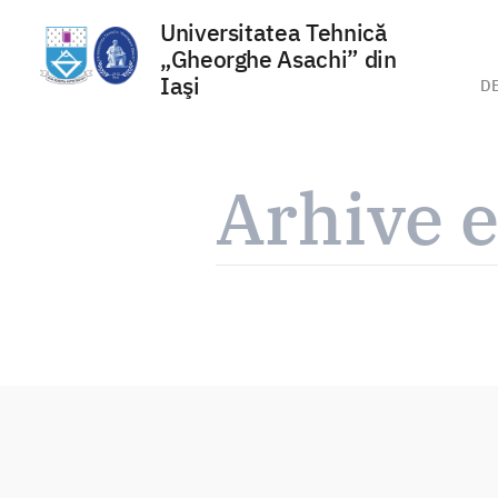
Universitatea Tehnică
„Gheorghe Asachi” din
Iaşi
D
Sari
la
Arhive e
conținut