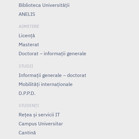
Biblioteca Universității
ANELIS
ADMITERE
Licență
Masterat
Doctorat – informații generale
STUDII
Informații generale – doctorat
Mobilități internaționale
D.P.P.D.
STUDENȚI
Rețea și servicii IT
Campus Universitar
Cantină