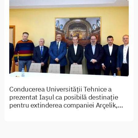
Conducerea Universității Tehnice a
prezentat Iașul ca posibilă destinație
pentru extinderea companiei Arçelik,
care deține marca Arctic