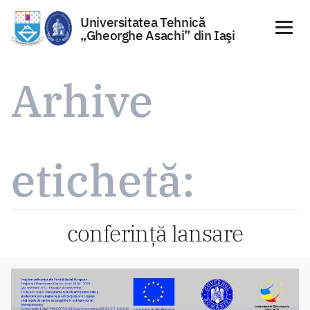
Universitatea Tehnică
„Gheorghe Asachi” din Iaşi
Sari
la
Arhive
conținut
etichetă:
conferință lansare