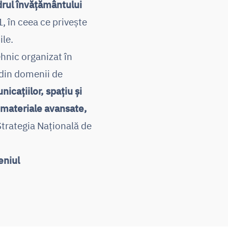
drul învățământului
, în ceea ce privește
ile.
ehnic organizat în
 din domenii de
icațiilor, spațiu și
 materiale avansate,
 Strategia Națională de
eniul