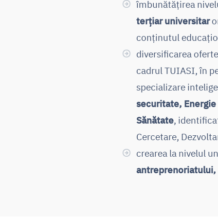
îmbunătățirea nive
terțiar universitar
o
conținutul educațion
diversificarea ofert
cadrul TUIASI, în p
specializare intelig
securitate, Energie
Sănătate
, identific
Cercetare, Dezvolta
crearea la nivelul un
antreprenoriatului,