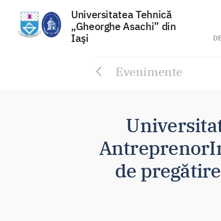
Universitatea Tehnică
„Gheorghe Asachi” din
Iaşi
D
Sari
Evenimente
la
conținut
Universitat
AntreprenorIng
de pregătire