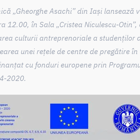
ică „Gheorghe Asachi” din Iași lansează v
a 12.00, în Sala „Cristea Niculescu-Otin”, 
rea culturii antreprenoriale a studenților d
rearea unei rețele de centre de pregătire în
finanțat cu fonduri europene prin Program
4-2020.