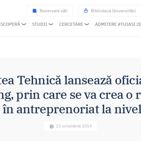
Rezervare săli
Biblioteca Universității
ESCOPERĂ
STUDII
CERCETARE
ADMITERE #TUIASI 2
ea Tehnică lansează ofici
, prin care se va crea o 
 în antreprenoriat la nivelu
23 octombrie 2019