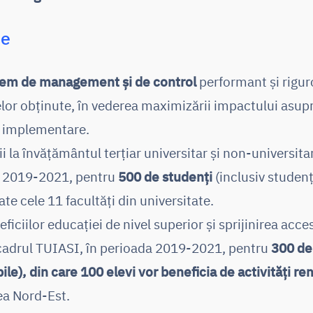
ce
stem de management și de control
performant și rigur
lor obținute, în vederea maximizării impactului asupra
de implementare.
ii la învățământul terțiar universitar și non-universita
a 2019-2021, pentru
500 de studenți
(inclusiv studenț
ate cele 11 facultăți din universitate.
ficiilor educației de nivel superior și sprijinirea acc
n cadrul TUIASI, în perioada 2019-2021, pentru
300 de 
ile), din care 100 elevi vor beneficia de activități r
nea Nord-Est.