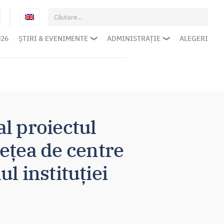
Caută
după:
026
ȘTIRI & EVENIMENTE
ADMINISTRAȚIE
ALEGERI
al proiectul
rețea de centre
l instituției