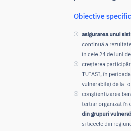
Obiective specifi
asigurarea unui si
continuă a rezultate
în cele 24 de luni 
creșterea participăr
TUIASI, în perioad
vulnerabile) de la to
conștientizarea bene
terțiar organizat î
din grupuri vulnerab
si liceele din regiu