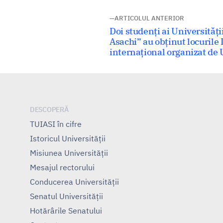
Navigare
ARTICOLUL ANTERIOR
Articolul
Doi studenți ai Universităț
în
anterior:
Asachi” au obținut locurile I
internațional organizat de 
articole
DESCOPERĂ
TUIASI în cifre
Istoricul Universităţii
Misiunea Universităţii
Mesajul rectorului
Conducerea Universităţii
Senatul Universității
Hotărârile Senatului