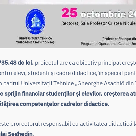
35,48 de lei,
proiectul are ca obiectiv principal crește
ntru elevi, studenți și cadre didactice, în special pen
în cadrul Universității Tehnice „Gheorghe Asachiö din 
 sprijin financiar studenților și elevilor, creșterea atr
tățirea competențelor cadrelor didactice.
te prorectorul responsabil cu activitatea didactică la 
culai Seghedin
.