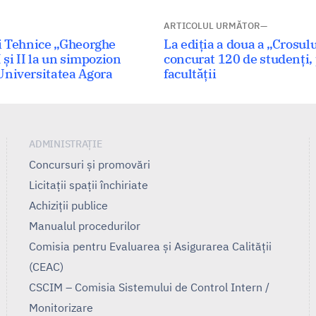
ARTICOLUL URMĂTOR
Articolul
ii Tehnice „Gheorghe
La ediția a doua a „Crosul
 și II la un simpozion
următor:
concurat 120 de studenți, 
Universitatea Agora
facultății
ADMINISTRAȚIE
Concursuri și promovări
Licitații spații închiriate
Achiziții publice
Manualul procedurilor
Comisia pentru Evaluarea și Asigurarea Calității
(CEAC)
CSCIM – Comisia Sistemului de Control Intern /
Monitorizare