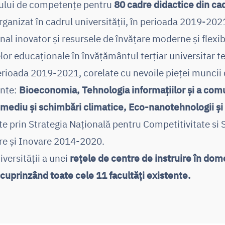
lului de competenţe pentru
80 cadre didactice din ca
rganizat în cadrul universității, în perioada 2019-2021
al inovator și resursele de învățare moderne și flexib
elor educaționale în învățământul terțiar universitar t
erioada 2019-2021, corelate cu nevoile pieței muncii
ente:
Bioeconomia, Tehnologia informațiilor și a comun
 mediu și schimbări climatice, Eco-nanotehnologii și
ate prin Strategia Națională pentru Competitivitate si
re și Inovare 2014-2020.
iversității a unei
rețele de centre de instruire în dom
 cuprinzând toate cele 11 facultăți existente.