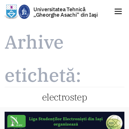
Universitatea Tehnică
„Gheorghe Asachi” din Iaşi
Sari
la
Arhive
conținut
etichetă:
electrostep