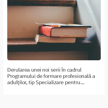
Derularea unei noi serii în cadrul
Programului de formare profesională a
adulților, tip Specializare pentru
„Competențe cheie, comune mai multor
ocupații – Comunicare în limba engleză”,
în cadrul proiectului CNFIS–FDI–2019-
0021