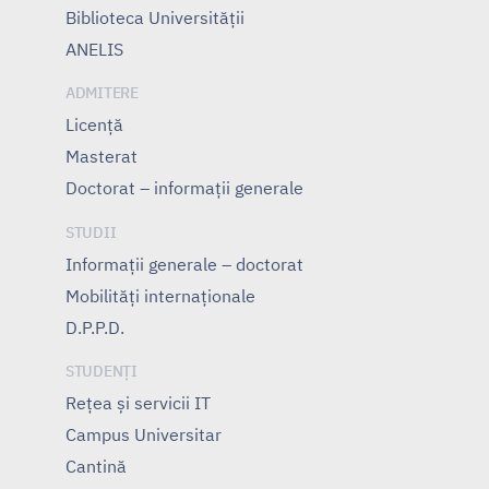
Biblioteca Universității
ANELIS
ADMITERE
Licență
Masterat
Doctorat – informații generale
STUDII
Informații generale – doctorat
Mobilități internaționale
D.P.P.D.
STUDENȚI
Rețea și servicii IT
Campus Universitar
Cantină