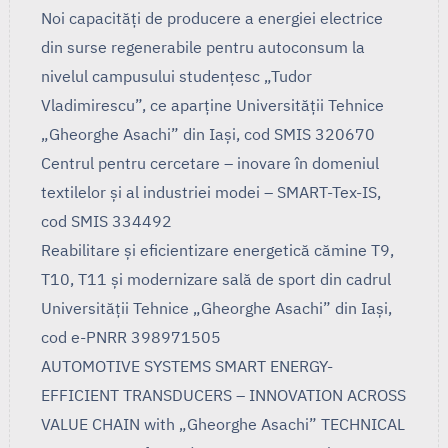
Noi capacități de producere a energiei electrice
din surse regenerabile pentru autoconsum la
nivelul campusului studențesc „Tudor
Vladimirescu”, ce aparține Universității Tehnice
„Gheorghe Asachi” din Iași, cod SMIS 320670
Centrul pentru cercetare – inovare în domeniul
textilelor și al industriei modei – SMART-Tex-IS,
cod SMIS 334492
Reabilitare și eficientizare energetică cămine T9,
T10, T11 și modernizare sală de sport din cadrul
Universității Tehnice „Gheorghe Asachi” din Iași,
cod e-PNRR 398971505
AUTOMOTIVE SYSTEMS SMART ENERGY-
EFFICIENT TRANSDUCERS – INNOVATION ACROSS
VALUE CHAIN with „Gheorghe Asachi” TECHNICAL