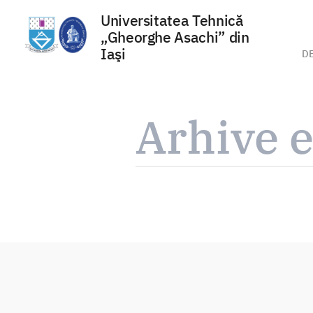
Universitatea Tehnică
„Gheorghe Asachi” din
Iaşi
D
Sari
la
Arhive e
conținut