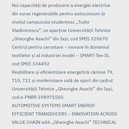
Noi capacități de producere a energiei electrice
din surse regenerabile pentru autoconsum la
nivelul campusului studențesc „Tudor
Vladimirescu”, ce aparține Universității Tehnice
„Gheorghe Asachi” din Iași, cod SMIS 320670
Centrul pentru cercetare – inovare în domeniul
textilelor și al industriei modei – SMART-Tex-IS,
cod SMIS 334492
Reabilitare și eficientizare energetică cămine T9,
T10, T11 și modernizare sală de sport din cadrul
Universității Tehnice „Gheorghe Asachi” din Iași,
cod e-PNRR 398971505
AUTOMOTIVE SYSTEMS SMART ENERGY-
EFFICIENT TRANSDUCERS – INNOVATION ACROSS
VALUE CHAIN with „Gheorghe Asachi” TECHNICAL