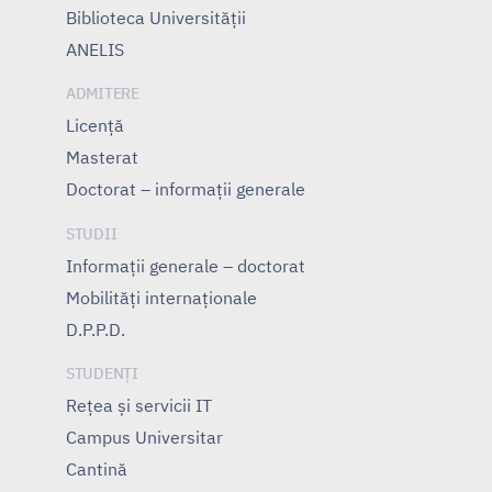
Biblioteca Universității
ANELIS
ADMITERE
Licență
Masterat
Doctorat – informații generale
STUDII
Informații generale – doctorat
Mobilități internaționale
D.P.P.D.
STUDENȚI
Rețea și servicii IT
Campus Universitar
Cantină