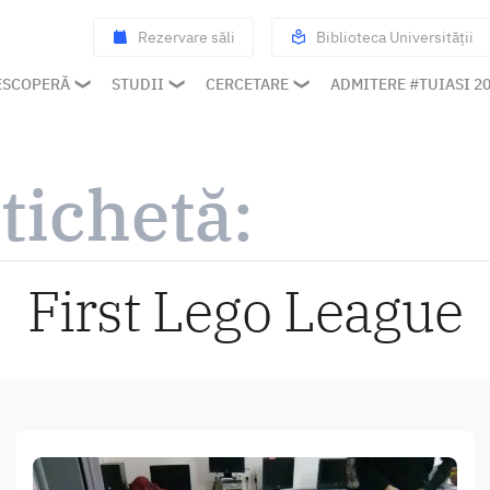
Rezervare săli
Biblioteca Universității
ESCOPERĂ
STUDII
CERCETARE
ADMITERE #TUIASI 2
tichetă:
First Lego League