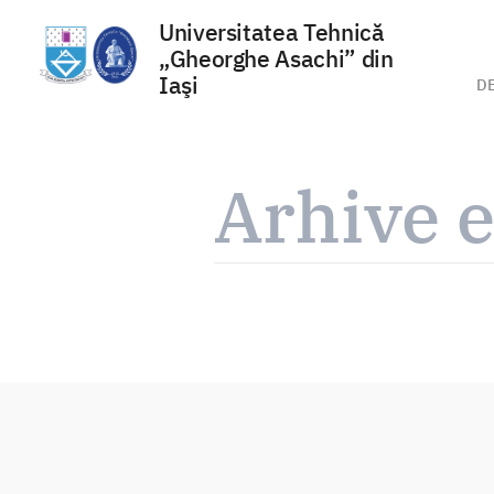
Universitatea Tehnică
„Gheorghe Asachi” din
Iaşi
D
Sari
la
Arhive e
conținut