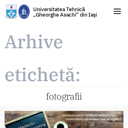
Universitatea Tehnică
„Gheorghe Asachi” din Iaşi
Sari
la
Arhive
conținut
etichetă:
fotografii