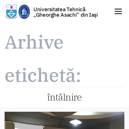
Universitatea Tehnică
„Gheorghe Asachi” din Iaşi
Sari
la
Arhive
conținut
etichetă:
întâlnire