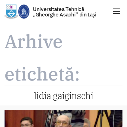
Universitatea Tehnică
„Gheorghe Asachi” din Iaşi
Sari
la
Arhive
conținut
etichetă:
lidia gaiginschi