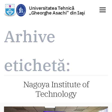
Universitatea Tehnică
„Gheorghe Asachi” din Iaşi
Sari
la
Arhive
conținut
etichetă:
Nagoya Institute of
Technology