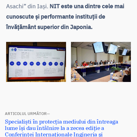
Asachi” din Iași.
NIT este una dintre cele mai
cunoscute și performante instituții de
învățământ superior din Japonia.
Navigare
ARTICOLUL URMĂTOR
Articolul
Specialiști în protecția mediului din întreaga
în
următor:
lume își dau întâlnire la a zecea ediție a
articole
Conferinţei Internaționale Ingineria şi