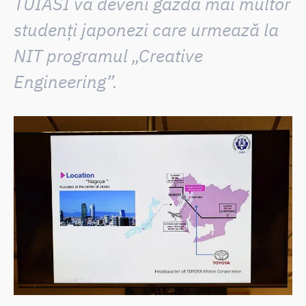
TUIASI va deveni gazda mai multor
studenți japonezi care urmează la
NIT programul „Creative
Engineering”.