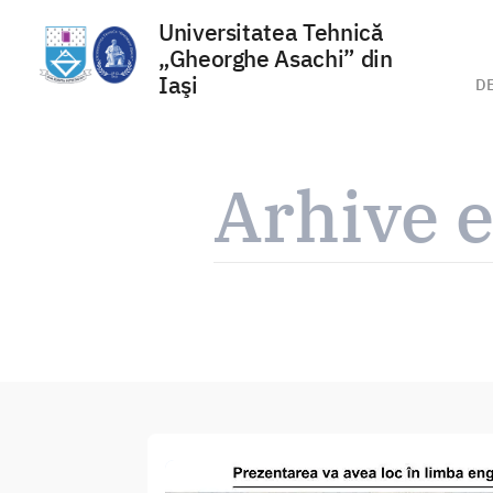
Universitatea Tehnică
„Gheorghe Asachi” din
Iaşi
D
Sari
la
Arhive e
conținut