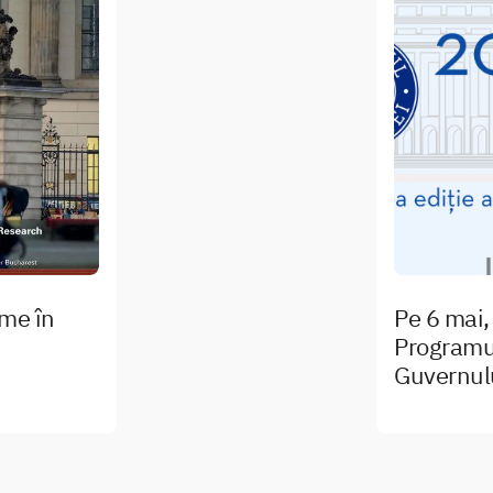
me în
Pe 6 mai,
Programul
Guvernul