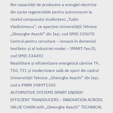
Noi capacități de producere a energiei electrice
din surse regenerabile pentru autoconsum la
nivelul campusului studențesc „Tudor
Vladimirescu”, ce aparține Universității Tehnice
„Gheorghe Asachi” din Iași, cod SMIS 320670
Centrul pentru cercetare – inovare în domeniul
textilelor și al industriei modei – SMART-Tex-IS,
cod SMIS 334492
Reabilitare și eficientizare energetică cămine T9,
T10, T11 și modernizare sală de sport din cadrul
Universității Tehnice „Gheorghe Asachi” din Iași,
cod e-PNRR 398971505
AUTOMOTIVE SYSTEMS SMART ENERGY-
EFFICIENT TRANSDUCERS – INNOVATION ACROSS
VALUE CHAIN with „Gheorghe Asachi” TECHNICAL