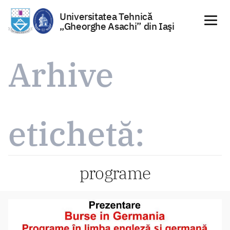
Universitatea Tehnică
„Gheorghe Asachi” din Iaşi
Sari
la
Arhive
conținut
etichetă:
programe