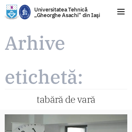
Universitatea Tehnică
„Gheorghe Asachi” din Iaşi
Sari
la
Arhive
conținut
etichetă:
tabără de vară