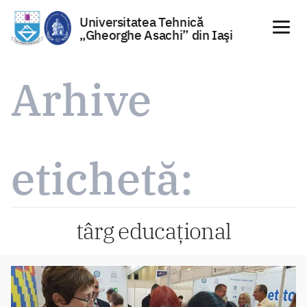
Universitatea Tehnică
„Gheorghe Asachi” din Iaşi
Sari
la
Arhive
conținut
etichetă:
târg educațional