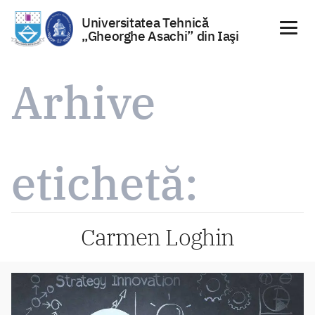
Universitatea Tehnică
„Gheorghe Asachi” din Iaşi
Sari
la
Arhive
conținut
etichetă:
Carmen Loghin