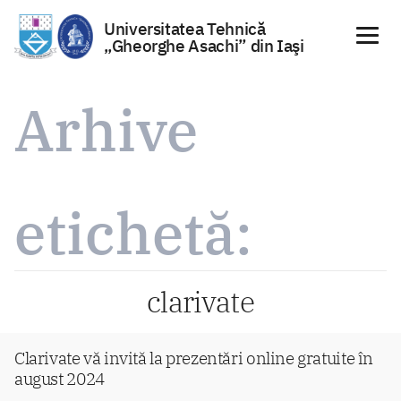
Universitatea Tehnică
„Gheorghe Asachi” din Iaşi
Sari
la
Arhive
conținut
etichetă:
clarivate
Clarivate vă invită la prezentări online gratuite în
august 2024