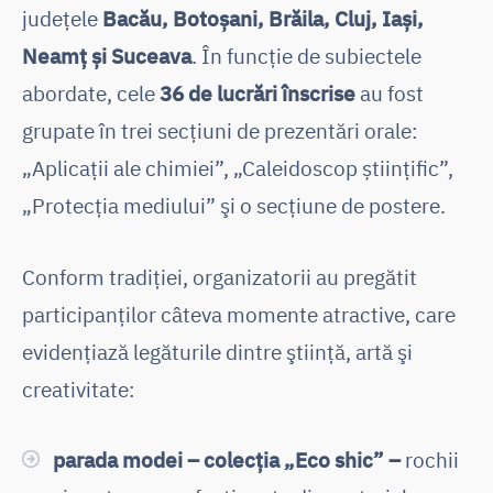
județele
Bacău, Botoșani, Brăila, Cluj, Iași,
Neamț și Suceava
. În funcţie de subiectele
abordate, cele
36 de lucrări înscrise
au fost
grupate în trei secţiuni de prezentări orale:
„Aplicații ale chimiei”, „Caleidoscop științific”,
„Protecția mediului” şi o secţiune de postere.
Conform tradiției, organizatorii au pregătit
participanţilor câteva momente atractive, care
evidenţiază legăturile dintre ştiinţă, artă şi
creativitate:
parada modei – colecţia „Eco shic” –
rochii