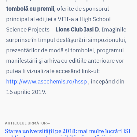
tombolă cu premii
, oferite de sponsorul
principal al ediţiei a VIII-a a High School
Science Projects –
Lions Club Iasi D
. Imaginile
surprinse în timpul desfăşurării simpozionului,
prezentărilor de modă și tombolei, programul
manifestării şi arhiva cu ediţiile anterioare vor
putea fi vizualizate accesând link-ul:
http://www.ascchemis.ro/hssp
, începând din
15 aprilie 2019.
Navigare
ARTICOLUL URMĂTOR
Articolul
Starea universității pe 2018: mai multe lucrări ISI
în