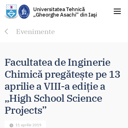
Universitatea Tehnică
„Gheorghe Asachi” din Iaşi
Sari
Evenimente
la
conținut
Facultatea de Inginerie
Chimică pregătește pe 13
aprilie a VIII-a ediție a
„High School Science
Projects”
11 aprilie 2019