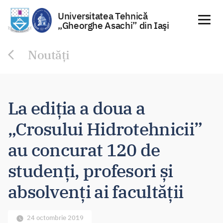
Universitatea Tehnică
„Gheorghe Asachi” din Iaşi
Sari
Noutăți
la
conținut
La ediția a doua a
„Crosului Hidrotehnicii”
au concurat 120 de
studenți, profesori și
absolvenți ai facultății
24 octombrie 2019