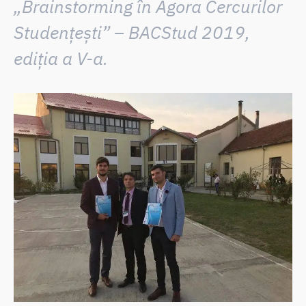
„Brainstorming în Agora Cercurilor
Studențești” – BACStud 2019,
ediția a V-a.