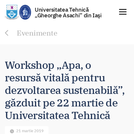
Universitatea Tehnică
„Gheorghe Asachi” din Iaşi
Sari
Evenimente
la
conținut
Workshop „Apa, o
resursă vitală pentru
dezvoltarea sustenabilă”,
găzduit pe 22 martie de
Universitatea Tehnică
21 martie 2019