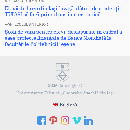
Navigare
ARTICOLUL URMĂTOR
Articolul
Elevii de liceu din Iași învață alături de studenții
în
următor:
TUIASI să facă primul pas în electronică
articole
ARTICOLUL ANTERIOR
Articolul
Școli de vară pentru elevi, desfășurate în cadrul a
anterior:
șase proiecte finanțate de Banca Mondială la
facultățile Politehnicii ieșene
2026 Copyright ©
Universitatea Tehnică „Gheorghe Asachi” din Iaşi
Engleză