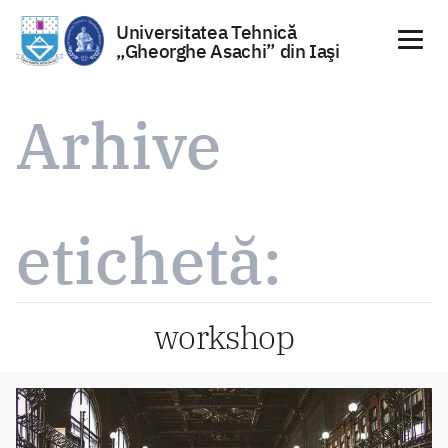
Universitatea Tehnică
„Gheorghe Asachi” din Iaşi
Sari
la
Arhive
conținut
etichetă:
workshop