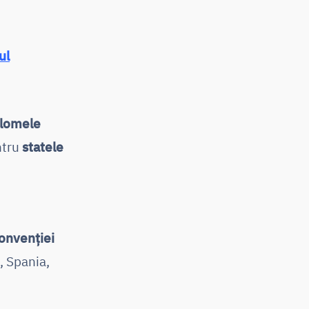
ul
plomele
tru
statele
onvenţiei
, Spania,