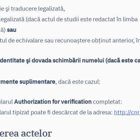
ie şi traducere legalizată,
legalizată (dacă actul de studii este redactat în limba
nă)
sau
tul de echivalare sau recunoaștere obținut anterior, î
identitate şi dovada schimbării numelui (dacă este ca
umente suplimentare
, dacă este cazul:
larul
Authorization for verification
completat:
arul tipizat poate fi descărcat de la adresa:
http://cn
rea actelor