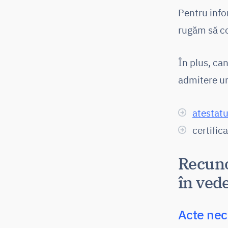
Pentru info
rugăm să co
În plus, can
admitere u
atestatu
certific
Recuno
în vede
Acte nec