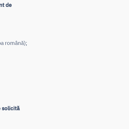
nt de
mba română);
 solicită