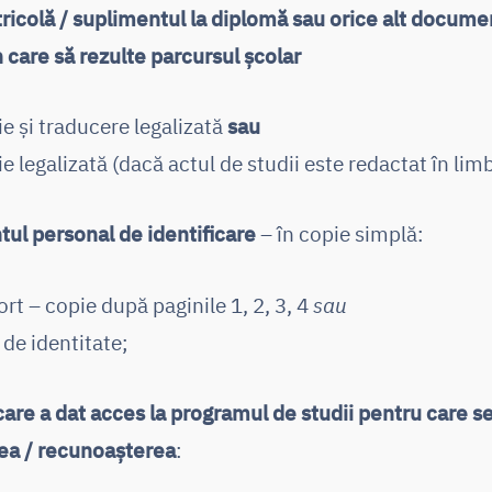
ricolă / suplimentul la diplomă sau orice alt docume
n care să rezulte parcursul școlar
ie și traducere legalizată
sau
ie legalizată (dacă actul de studii este redactat în li
l personal de identificare
– în copie simplă:
rt – copie după paginile 1, 2, 3, 4
sau
t de identitate;
are a dat acces la programul de studii pentru care se
ea / recunoașterea
: