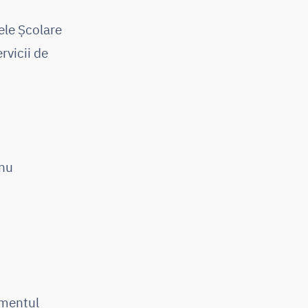
ele Școlare
rvicii de
 nu
omentul