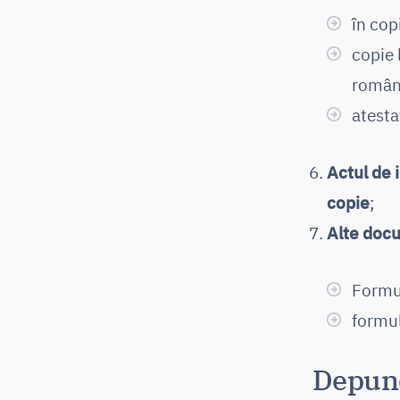
în cop
copie 
româ
atesta
Actul de 
copie
;
Alte doc
Formu
formul
Depune