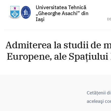
Universitatea Tehnică
„Gheorghe Asachi” din
Iaşi
D
Sari
la
Admiterea la studii de m
conținut
Europene, ale Spațiului
Cetăţenii d
aceleaşi con