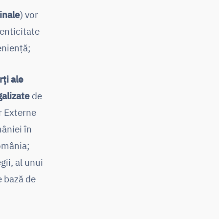
inale
) vor
enticitate
enienţă;
ţi ale
alizate
de
r Externe
âniei în
România;
ii, al unui
e bază de