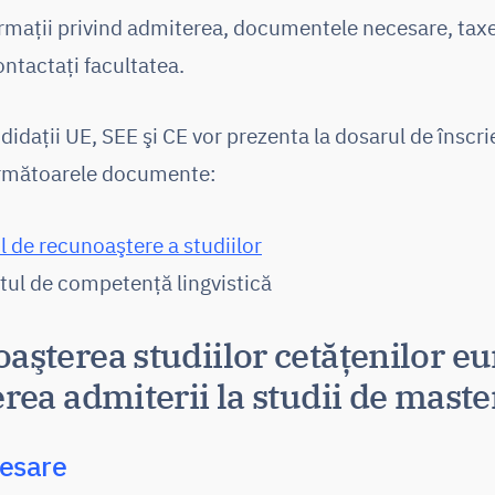
rmaţii privind admiterea, documentele necesare, taxe
ntactaţi facultatea.
didaţii UE, SEE şi CE vor prezenta la dosarul de înscri
rmătoarele documente:
l de recunoaştere a studiilor
atul de competenţă lingvistică
aşterea studiilor cetăţenilor e
rea admiterii la studii de maste
esare