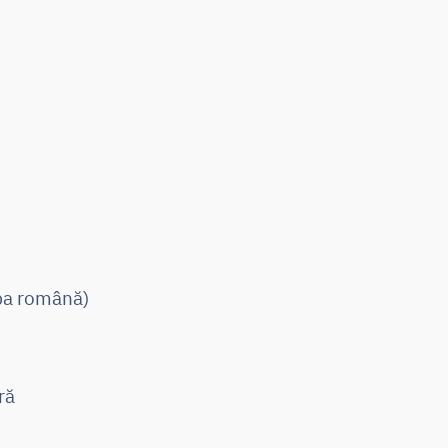
mba română)
ră