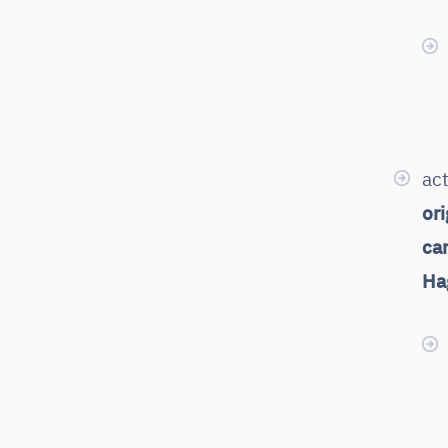
act
ori
car
Ha