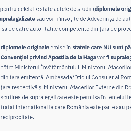
 pentru celelalte state actele de studii (
diplomele orig
upralegalizate
sau vor fi însoţite de Adeverinţa de aut
să de către autorităţile competente din ţara de prov
diplomele originale
emise în
statele care NU sunt păr
Convenţiei privind Apostila de la Haga
vor fi
supraleg
către Ministerul Învăţământului, Ministerul Afacerilo
din ţara emitentă, Ambasada/Oficiul Consular al Rom
ţara respectivă și Ministerul Afacerilor Externe din 
scutirea de supralegalizare este permisa în temeiul leg
tratat internațional la care România este parte sau p
reciprocitate.