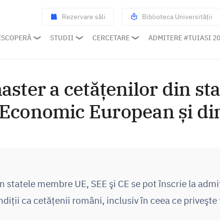
Rezervare săli
Biblioteca Universității
ESCOPERĂ
STUDII
CERCETARE
ADMITERE #TUIASI 2
aster a cetățenilor din s
 Economic European și di
in statele membre UE, SEE şi CE se pot înscrie la admi
diţii ca cetăţenii români, inclusiv în ceea ce priveşte 