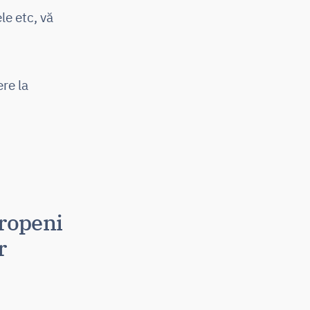
le etc, vă
ere la
uropeni
r