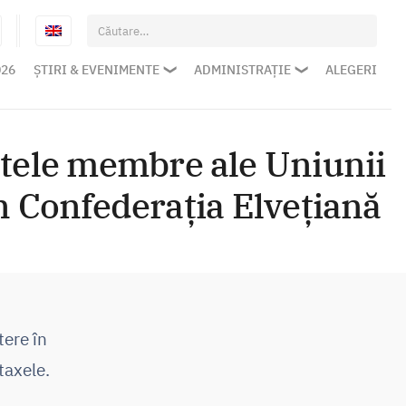
Caută
după:
026
ȘTIRI & EVENIMENTE
ADMINISTRAȚIE
ALEGERI
tatele membre ale Uniunii
n Confederația Elvețiană
tere în
taxele.