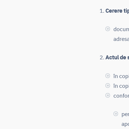
Cerere ti
docume
adres
Actul de 
în cop
în cop
confor
pe
apo