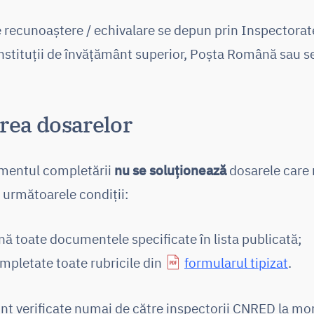
 recunoaștere / echivalare se depun prin Inspectorat
nstituții de învățământ superior, Poșta Română sau se
rea dosarelor
mentul completării
nu se soluționează
dosarele care
 următoarele condiții:
nă toate documentele specificate în lista publicată;
ompletate toate rubricile din
formularul tipizat
.
nt verificate numai de către inspectorii CNRED la m