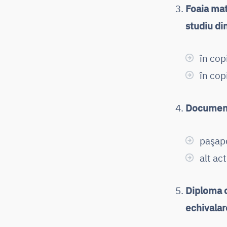
Foaia mat
studiu di
în cop
în cop
Documentu
paşapo
alt ac
Diploma c
echivalar