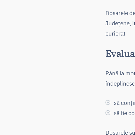
Dosarele de
Județene, i
curierat
Evalua
Până la mo
îndeplinesc
să conți
să fie c
Dosarele su