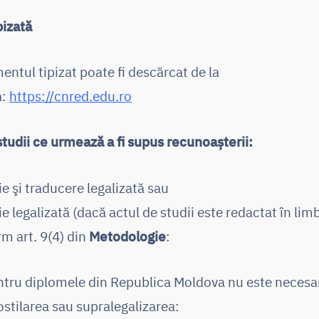
pizată
ntul tipizat poate fi descărcat de la
a:
https://cnred.edu.ro
studii ce urmează a fi supus recunoașterii:
ie şi traducere legalizată sau
ie legalizată (dacă actul de studii este redactat în li
m art. 9(4) din
Metodologie
:
ntru diplomele din Republica Moldova nu este necesa
stilarea sau supralegalizarea: