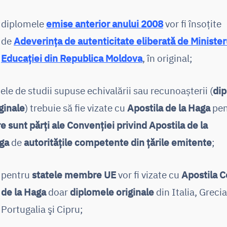
diplomele
emise anterior anului 2008
vor fi însoţite
de
Adeverinţa de autenticitate eliberată de Minister
Educaţiei din Republica Moldova
, în original;
ele de studii supuse echivalării sau recunoașterii (
di
ginale
) trebuie să fie vizate cu
Apostila de la Haga
pen
e sunt părţi ale Convenţiei privind Apostila de la
ga
de
autorităţile competente din ţările emitente
;
pentru
statele membre UE
vor fi vizate cu
Apostila C
de la Haga
doar
diplomele originale
din Italia, Grecia
Portugalia şi Cipru;