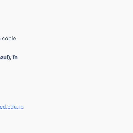
n copie.
zul), în
red.edu.ro