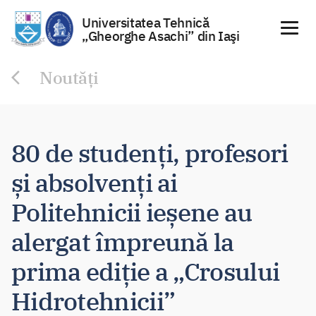
Universitatea Tehnică
„Gheorghe Asachi” din Iaşi
Sari
Noutăți
la
conținut
80 de studenți, profesori
și absolvenți ai
Politehnicii ieșene au
alergat împreună la
prima ediție a „Crosului
Hidrotehnicii”