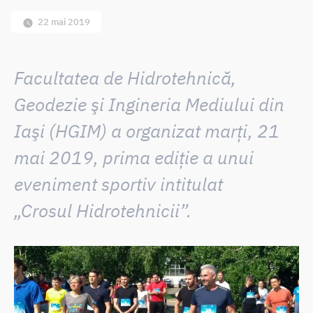
22 mai 2019
Facultatea de Hidrotehnică,
Geodezie şi Ingineria Mediului din
Iaşi (HGIM) a organizat marți, 21
mai 2019,
prima ediție a unui
eveniment sportiv intitulat
„Crosul Hidrotehnicii”.