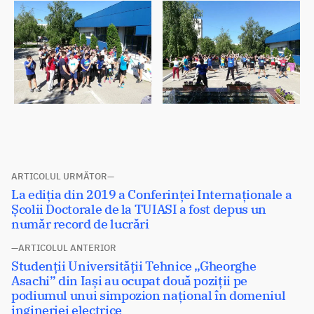
Navigare
ARTICOLUL URMĂTOR
Articolul
La ediția din 2019 a Conferinței Internaționale a
în
următor:
Școlii Doctorale de la TUIASI a fost depus un
articole
număr record de lucrări
ARTICOLUL ANTERIOR
Articolul
Studenții Universității Tehnice „Gheorghe
anterior:
Asachi” din Iași au ocupat două poziții pe
podiumul unui simpozion național în domeniul
ingineriei electrice