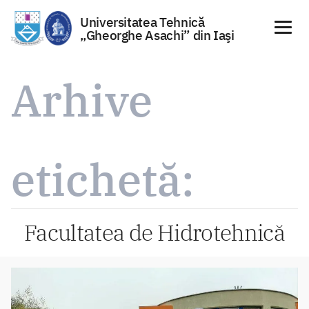
Universitatea Tehnică
„Gheorghe Asachi” din Iaşi
Sari
la
Arhive
conținut
etichetă:
Facultatea de Hidrotehnică