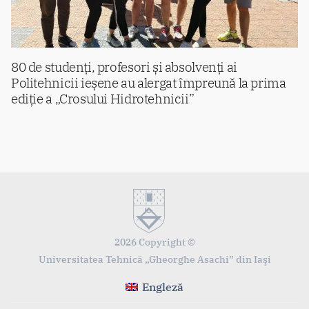
80 de studenți, profesori și absolvenți ai
Politehnicii ieșene au alergat împreună la prima
ediție a „Crosului Hidrotehnicii”
2026 Copyright ©
Universitatea Tehnică „Gheorghe Asachi” din Iaşi
Engleză