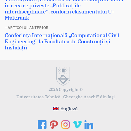
în
următor:
în ceea ce privește „Publicațiile
articole
interdisciplinare”, conform clasamentului U-
Multirank
ARTICOLUL ANTERIOR
Articolul
Conferința Internațională „Computational Civil
anterior:
Engineering” la Facultatea de Construcții și
Instalații
2026 Copyright ©
Universitatea Tehnică „Gheorghe Asachi” din Iaşi
Engleză