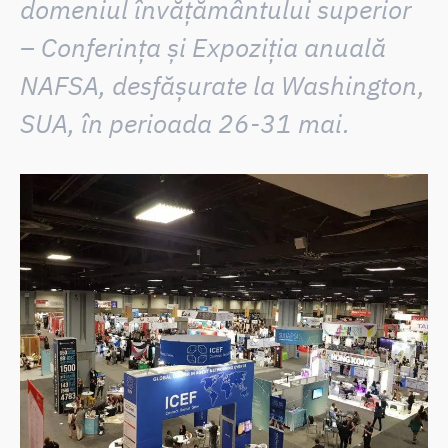
domeniul învățământului superior
– Conferința și Expoziția anuală
NAFSA
, desfășurate la Washington,
SUA, în perioada 26-31 mai.