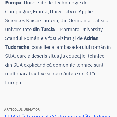
Europa
: Université de Technologie de
Compiègne, Franța, University of Applied
Sciences Kaiserslautern, din Germania, cât și o
universitate
din Turcia
– Marmara University.
Standul Românie a fost vizitat și de
Adrian
Tudorache
, consilier al ambasadorului român în
SUA, care a descris situația educației tehnice
din SUA explicând că domeniile tehnice sunt
mult mai atractive și mai căutate decât în
Europa.
Navigare
ARTICOLUL URMĂTOR
Articolul
TUIASI, între primele 25 de universități ale lumii