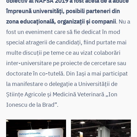
obiectiv al NAFSA 2019 a fost acela de a aduce
împreună universități, posibili parteneri din
zona educațională, organizații și companii
. Nu a
fost un eveniment care să fie dedicat în mod
special atragerii de candidați, fiind purtate mai
multe discuții pe teme ce au vizat colaborări
inter-universitare pe proiecte de cercetare sau
doctorate în co-tutelă. Din Iași a mai participat
la manifestare o delegație a Universității de
Științe Agricole și Medicină Veterinară „Ion
Ionescu de la Brad”.