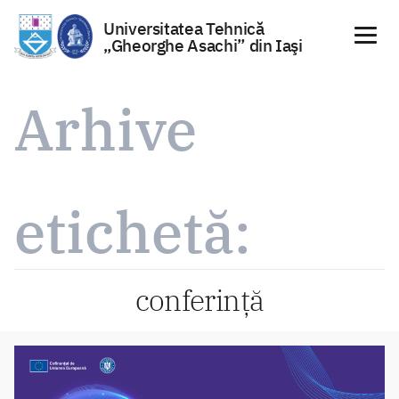
Universitatea Tehnică
„Gheorghe Asachi” din Iaşi
Sari
la
Arhive
conținut
etichetă:
conferință