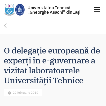
Universitatea Tehnică
„Gheorghe Asachi” din Iaşi
Sari
la
conținut
O delegație europeană de
experți în e-guvernare a
vizitat laboratoarele
Universității Tehnice
22 februarie 2019