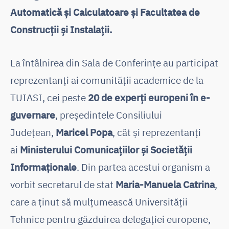
Automatică și Calculatoare și Facultatea de
Construcții și Instalații.
La întâlnirea din Sala de Conferințe au participat
reprezentanți ai comunității academice de la
TUIASI, cei peste
20 de experți europeni în e-
guvernare
, președintele Consiliului
Județean,
Maricel Popa
, cât și reprezentanți
ai
Ministerului Comunicațiilor și Societății
Informaționale
. Din partea acestui organism a
vorbit secretarul de stat
Maria-Manuela Catrina
,
care a ținut să mulțumească Universității
Tehnice pentru găzduirea delegației europene,