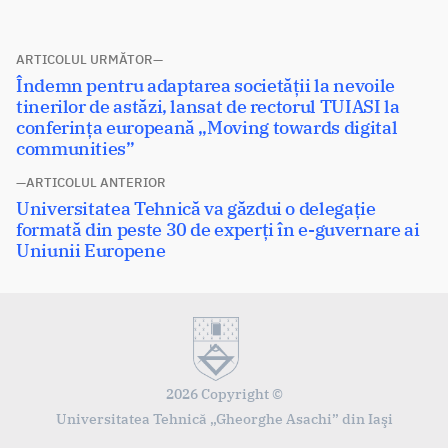
Navigare
ARTICOLUL URMĂTOR
Articolul
Îndemn pentru adaptarea societății la nevoile
în
următor:
tinerilor de astăzi, lansat de rectorul TUIASI la
articole
conferința europeană „Moving towards digital
communities”
ARTICOLUL ANTERIOR
Articolul
Universitatea Tehnică va găzdui o delegație
anterior:
formată din peste 30 de experți în e-guvernare ai
Uniunii Europene
2026 Copyright ©
Universitatea Tehnică „Gheorghe Asachi” din Iaşi