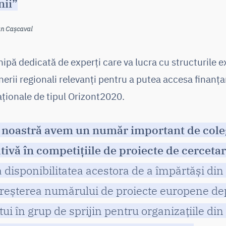
nii”
Dan Cașcaval
hipă dedicată de experți care va lucra cu structurile e
enerii regionali relevanți pentru a putea accesa finanța
ționale de tipul Orizont2020.
a noastră avem un număr important de coleg
ivă în competițiile de proiecte de cerceta
 disponibilitatea acestora de a împărtăși din
 creșterea numărului de proiecte europene de
tui în grup de sprijin pentru organizațiile di