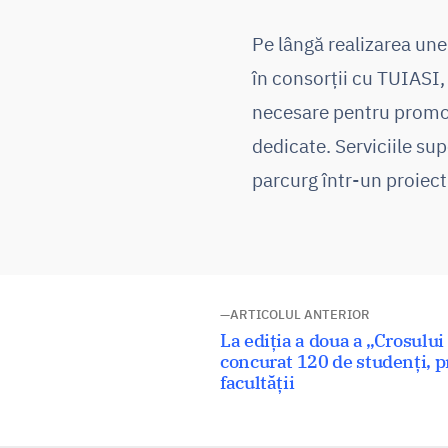
Pe lângă realizarea une
în consorții cu TUIASI, 
necesare pentru promov
dedicate. Serviciile su
parcurg într-un proiect
Navigare
ARTICOLUL ANTERIOR
Articolul
La ediția a doua a „Crosului
în
anterior:
concurat 120 de studenți, pr
facultății
articole