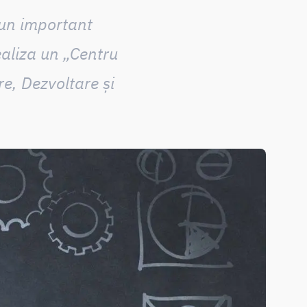
 un important
ealiza un
„Centru
e, Dezvoltare și