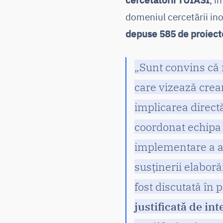
domeniul cercetării inov
depuse 585 de proiecte
„Sunt convins că 
care vizează crear
implicarea direct
coordonat echipa 
implementare a ac
susținerii elaboră
fost discutată în
justificată de in