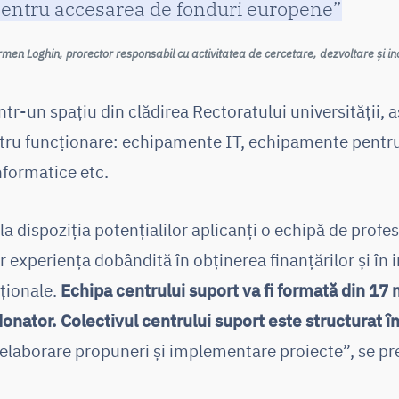
pentru accesarea de fonduri europene”
Carmen Loghin, prorector responsabil cu activitatea de cercetare, dezvoltare și 
într-un spațiu din clădirea Rectoratului universității,
tru funcționare: echipamente IT, echipamente pentru
nformatice etc.
dispoziția potențialilor aplicanţi o echipă de profesi
r experiența dobândită în obținerea finanțărilor și î
ționale.
Echipa centrului suport va fi formată din 17
nator. Colectivul centrului suport este structurat î
, elaborare propuneri și implementare proiecte”, se p