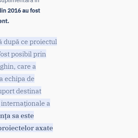
din 2016 au fost
ent.
ă după ce proiectul
ost posibil prin
ghin, care a
na echipa de
uport destinat
 internaționale a
nța sa este
proiectelor axate