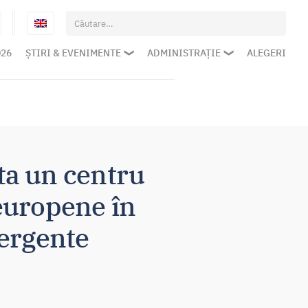
Caută
după:
026
ȘTIRI & EVENIMENTE
ADMINISTRAȚIE
ALEGERI
ota un centru
europene în
mergente