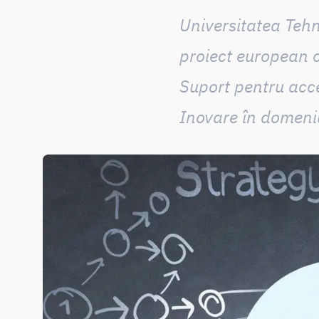
Universitatea Tehn
proiect european c
Suport pentru acce
Inovare în domeniu