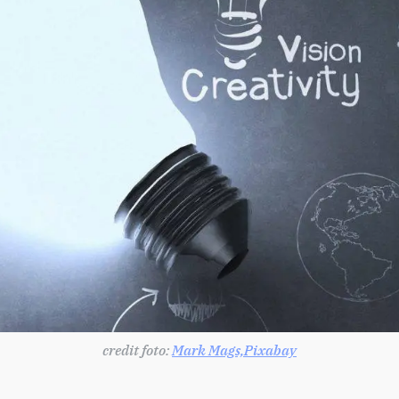
credit foto:
Mark Mags,
Pixabay