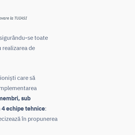
inovare la TUIASI
 asigurându-se toate
 realizarea de
oniști care să
n implementarea
 membri, sub
n 4 echipe tehnice
:
recizează în propunerea