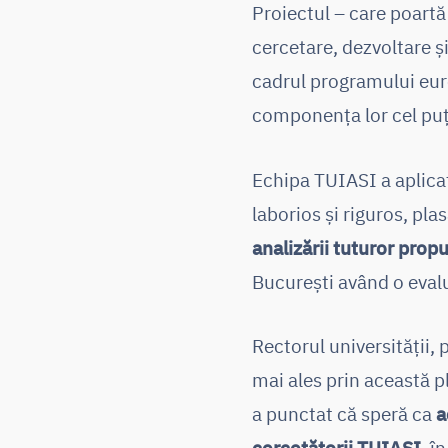
Proiectul – care poart
cercetare, dezvoltare și
cadrul programului eur
componența lor cel puț
Echipa TUIASI a aplicat
laborios și riguros, pl
analizării tuturor prop
București având o eval
Rectorul universității, 
mai ales prin această pl
a punctat că speră ca
a
cercetătorii TUIASI
, î