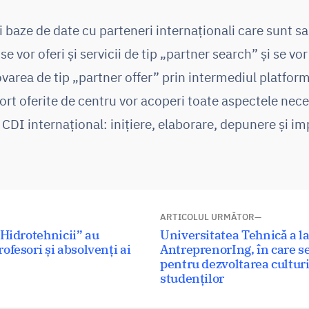
i baze de date cu parteneri internaționali care sunt sa
se vor oferi și servicii de tip „partner search” și se vo
area de tip „partner offer” prin intermediul platform
port oferite de centru vor acoperi toate aspectele nece
 CDI internațional: inițiere, elaborare, depunere și i
ARTICOLUL URMĂTOR
Articolul
 Hidrotehnicii” au
Universitatea Tehnică a la
ofesori și absolvenți ai
următor:
AntreprenorIng, în care se
pentru dezvoltarea culturi
studenților