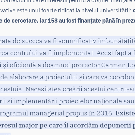
ative este unul foarte ridicat la nivelul universității:
 de cercetare, iar 153 au fost finanțate până în prez
rata de succes va fi semnificativ îmbunătățit
ea centrului va fi implementat. Acest fapt a f
ă și eficientă a doamnei prorector Carmen Lo
de elaborare a proiectului și care va coordo
estuia. Necesitatea creării acestui centru-s
rii și implementării proiectelor naționale sau
 programul managerial propus în 2016.
Existe
teresul major pe care îl acordăm depunerii 