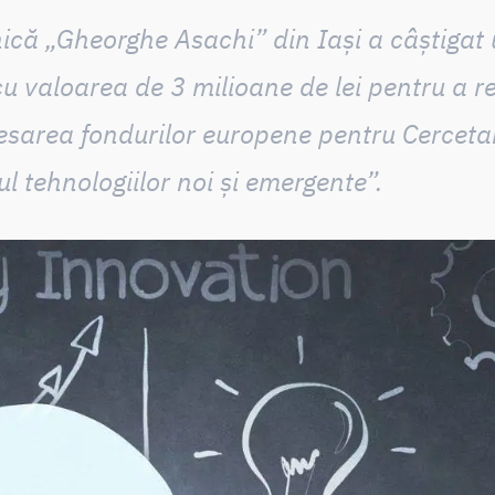
ică „Gheorghe Asachi” din Iași a câștigat
u valoarea de 3 milioane de lei pentru a r
sarea fondurilor europene pentru Cercetar
l tehnologiilor noi și emergente”
.