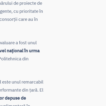
ărului de proiecte de
gente, cu prioritate în
onsorții care au în
valuare a fost unul
ivel național în urma
Politehnica din
tul este unul remarcabil
erformante din țară. El
lor depuse de
 suplimentară în