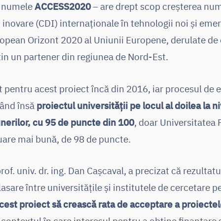
ă numele
ACCESS2020
– are drept scop creșterea num
 inovare (CDI) internaționale în tehnologii noi și emer
opean Orizont 2020 al Uniunii Europene, derulate de c
in un partener din regiunea de Nord-Est.
 pentru acest proiect încă din 2016, iar procesul de e
asând însă
proiectul universității pe locul al doilea la n
unerilor, cu 95 de puncte din 100
, doar Universitatea 
uare mai bună, de 98 de puncte.
prof. univ. dr. ing. Dan Cașcaval, a precizat că rezulta
asare între universitățile și institutele de cercetare p
cest proiect să crească rata de acceptare a proiecte
n contextul în care interesul pentru a obține finanțare