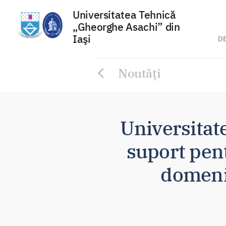
Universitatea Tehnică
„Gheorghe Asachi” din
Iaşi
D
Sari
Noutăți
la
conținut
Universitate
suport pen
domeniu