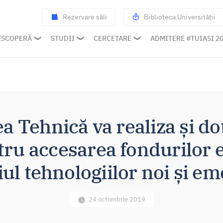
Rezervare săli
Biblioteca Universității
ESCOPERĂ
STUDII
CERCETARE
ADMITERE #TUIASI 2
a Tehnică va realiza și d
tru accesarea fondurilor 
l tehnologiilor noi și e
24 octombrie 2019