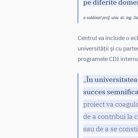
pe diferite dome
a subliniat prof. univ. dr. ing. 
Centrul va include o ec
universității și cu part
programele CDI interna
„
În universitate
succes semnificat
proiect va coagula
de a contribui la
sau de a se consti