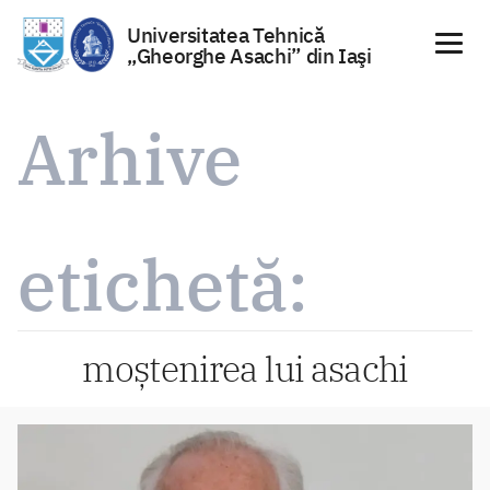
Universitatea Tehnică
„Gheorghe Asachi” din Iaşi
Sari
la
Arhive
conținut
etichetă:
moștenirea lui asachi