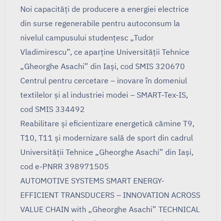
Noi capacități de producere a energiei electrice
din surse regenerabile pentru autoconsum la
nivelul campusului studențesc „Tudor
Vladimirescu”, ce aparține Universității Tehnice
„Gheorghe Asachi” din Iași, cod SMIS 320670
Centrul pentru cercetare – inovare în domeniul
textilelor și al industriei modei – SMART-Tex-IS,
cod SMIS 334492
Reabilitare și eficientizare energetică cămine T9,
T10, T11 și modernizare sală de sport din cadrul
Universității Tehnice „Gheorghe Asachi” din Iași,
cod e-PNRR 398971505
AUTOMOTIVE SYSTEMS SMART ENERGY-
EFFICIENT TRANSDUCERS – INNOVATION ACROSS
VALUE CHAIN with „Gheorghe Asachi” TECHNICAL