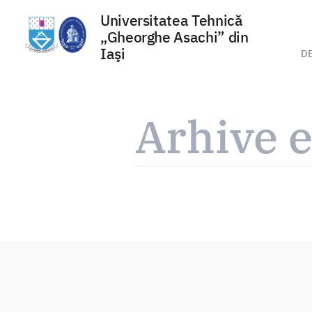
Universitatea Tehnică
„Gheorghe Asachi” din
Iaşi
D
Sari
la
Arhive e
conținut