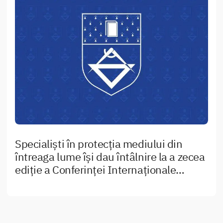
Specialiști în protecția mediului din
întreaga lume își dau întâlnire la a zecea
ediție a Conferinţei Internaționale
Ingineria şi Managementul Mediului,
ICEEM10