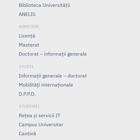
Biblioteca Universității
ANELIS
ADMITERE
Licență
Masterat
Doctorat – informații generale
STUDII
Informații generale – doctorat
Mobilități internaționale
D.P.P.D.
STUDENȚI
Rețea și servicii IT
Campus Universitar
Cantină