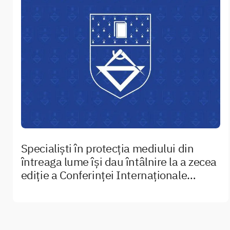
Specialiști în protecția mediului din
întreaga lume își dau întâlnire la a zecea
ediție a Conferinţei Internaționale
Ingineria şi Managementul Mediului,
ICEEM10