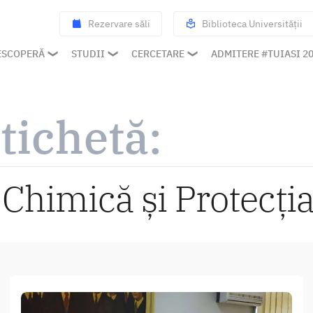
Rezervare săli
Biblioteca Universității
ESCOPERĂ
STUDII
CERCETARE
ADMITERE #TUIASI 2
tichetă:
 Chimică și Protecți