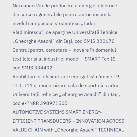
Noi capacități de producere a energiei electrice
din surse regenerabile pentru autoconsum la
nivelul campusului studențesc „Tudor
Vladimirescu”, ce aparține Universității Tehnice
„Gheorghe Asachi” din Iași, cod SMIS 320670
Centrul pentru cercetare – inovare în domeniul
textilelor și al industriei modei – SMART-Tex-IS,
cod SMIS 334492
Reabilitare și eficientizare energetică cămine T9,
T10, T11 și modernizare sală de sport din cadrul
Universității Tehnice „Gheorghe Asachi” din Iași,
cod e-PNRR 398971505
AUTOMOTIVE SYSTEMS SMART ENERGY-
EFFICIENT TRANSDUCERS – INNOVATION ACROSS
VALUE CHAIN with „Gheorghe Asachi” TECHNICAL