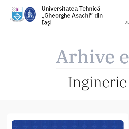
Universitatea Tehnică
„Gheorghe Asachi” din
Iaşi
D
Sari
la
Arhive e
conținut
Inginerie