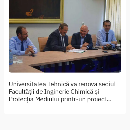
Universitatea Tehnică va renova sediul
Facultății de Inginerie Chimică și
Protecția Mediului printr-un proiect
european în valoare de 17,5 milioane de
lei