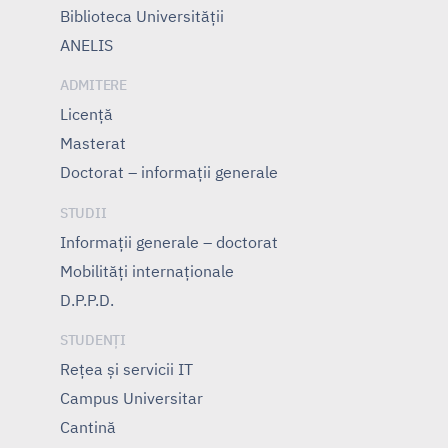
Biblioteca Universității
ANELIS
ADMITERE
Licență
Masterat
Doctorat – informații generale
STUDII
Informații generale – doctorat
Mobilități internaționale
D.P.P.D.
STUDENȚI
Rețea și servicii IT
Campus Universitar
Cantină