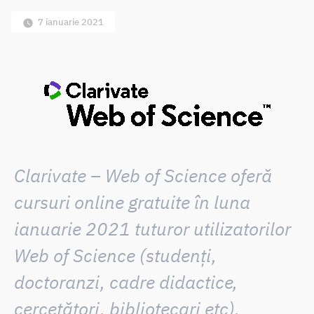
7 ianuarie 2021
Clarivate – Web of Science oferă
cursuri online gratuite în luna
ianuarie 2021 tuturor utilizatorilor
Web of Science (studenți,
doctoranzi, cadre didactice,
cercetători, bibliotecari etc).