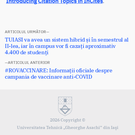
Introducing Citation Topics in InCites
.
Navigare
ARTICOLUL URMĂTOR
Articolul
TUIASI va avea un sistem hibrid și în semestrul al
în
următor:
II-lea, iar în campus vor fi cazați aproximativ
articole
4.400 de studenți
ARTICOLUL ANTERIOR
Articolul
#ROVACCINARE: Informații oficiale despre
anterior:
campania de vaccinare anti-COVID
2026 Copyright ©
Universitatea Tehnică „Gheorghe Asachi” din Iaşi