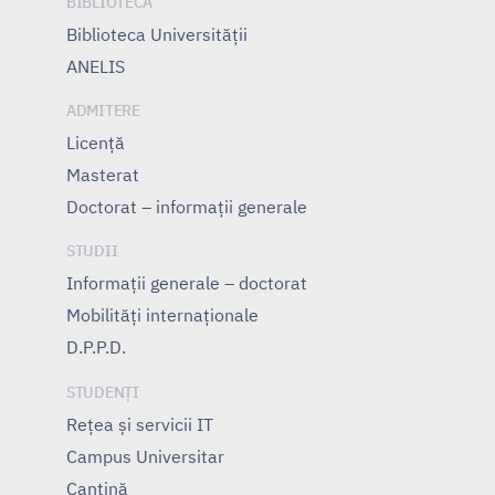
BIBLIOTECĂ
Biblioteca Universității
ANELIS
ADMITERE
Licență
Masterat
Doctorat – informații generale
STUDII
Informații generale – doctorat
Mobilități internaționale
D.P.P.D.
STUDENȚI
Rețea și servicii IT
Campus Universitar
Cantină