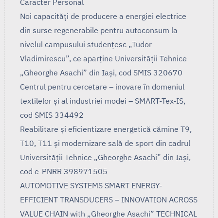
Caracter Personal
Noi capacități de producere a energiei electrice
din surse regenerabile pentru autoconsum la
nivelul campusului studențesc „Tudor
Vladimirescu”, ce aparține Universității Tehnice
„Gheorghe Asachi” din Iași, cod SMIS 320670
Centrul pentru cercetare – inovare în domeniul
textilelor și al industriei modei – SMART-Tex-IS,
cod SMIS 334492
Reabilitare și eficientizare energetică cămine T9,
T10, T11 și modernizare sală de sport din cadrul
Universității Tehnice „Gheorghe Asachi” din Iași,
cod e-PNRR 398971505
AUTOMOTIVE SYSTEMS SMART ENERGY-
EFFICIENT TRANSDUCERS – INNOVATION ACROSS
VALUE CHAIN with „Gheorghe Asachi” TECHNICAL