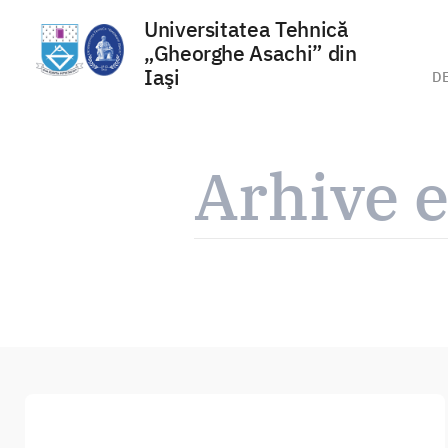
Universitatea Tehnică
„Gheorghe Asachi” din
Iaşi
D
Sari
la
Arhive e
conținut