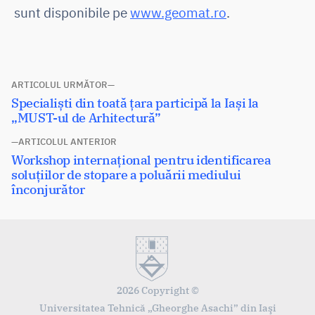
sunt disponibile pe
www.geomat.ro
.
Navigare
ARTICOLUL URMĂTOR
Articolul
Specialiști din toată țara participă la Iași la
în
următor:
„MUST-ul de Arhitectură”
articole
ARTICOLUL ANTERIOR
Articolul
Workshop internațional pentru identificarea
anterior:
soluțiilor de stopare a poluării mediului
înconjurător
2026 Copyright ©
Universitatea Tehnică „Gheorghe Asachi” din Iaşi