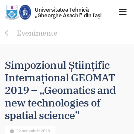
Universitatea Tehnică
„Gheorghe Asachi” din Iaşi
Sari
Evenimente
la
conținut
Simpozionul Științific
Internațional GEOMAT
2019 – „Geomatics and
new technologies of
spatial science”
22 octombrie 2019