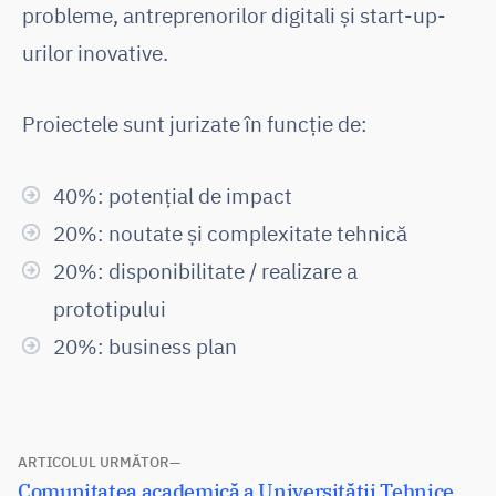
probleme, antreprenorilor digitali și start-up-
urilor inovative.
Proiectele sunt jurizate în funcție de:
40%: potențial de impact
20%: noutate și complexitate tehnică
20%: disponibilitate / realizare a
prototipului
20%: business plan
Navigare
ARTICOLUL URMĂTOR
Articolul
Comunitatea academică a Universității Tehnice