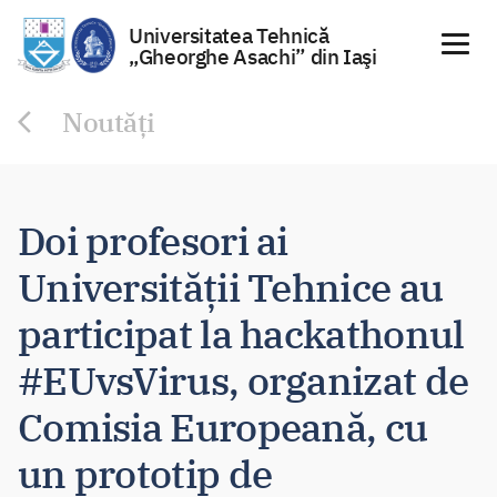
Universitatea Tehnică
„Gheorghe Asachi” din Iaşi
Sari
Noutăți
la
conținut
Doi profesori ai
Universității Tehnice au
participat la hackathonul
#EUvsVirus, organizat de
Comisia Europeană, cu
un prototip de