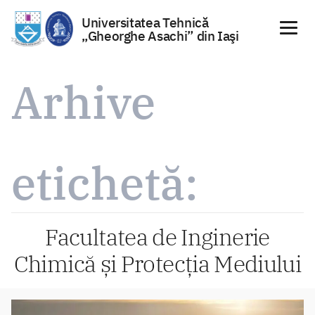
Universitatea Tehnică
„Gheorghe Asachi” din Iaşi
Sari
la
Arhive
conținut
etichetă:
Facultatea de Inginerie
Chimică și Protecția Mediului